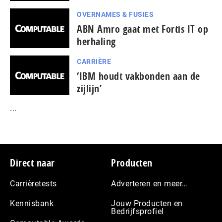
OVERNAMES & FUSIES
ABN Amro gaat met Fortis IT op
herhaling
CARRIÈRE
‘IBM houdt vakbonden aan de
zijlijn’
...
Footer
Direct naar
Producten
Carrièretests
Adverteren en meer…
Kennisbank
Jouw Producten en
Bedrijfsprofiel