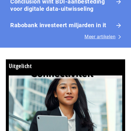
Conclusion wint BDI-aanbesteding
voor digitale data-uitwisseling
Rabobank investeert miljarden in it
Meer artikelen
Uitgelicht