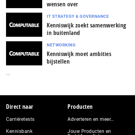
wensen over
IT STRATEGY & GOVERNANCE
Kenniswijk zoekt samenwerking
in buitenland
NETWORKING
Kenniswijk moet ambities
bijstellen
...
Footer
Direct naar
Producten
Carrièretests
Adverteren en meer…
Kennisbank
Jouw Producten en