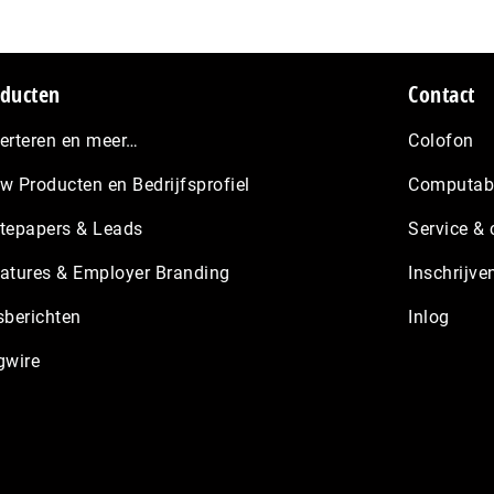
ducten
Contact
erteren en meer…
Colofon
w Producten en Bedrijfsprofiel
Computabl
tepapers & Leads
Service & 
atures & Employer Branding
Inschrijve
sberichten
Inlog
gwire