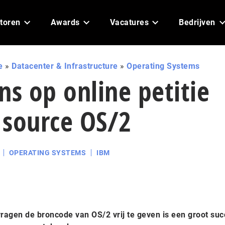
toren
Awards
Vacatures
Bedrijven
e
»
Datacenter & Infrastructure
»
Operating Systems
ns op online petitie
 source OS/2
OPERATING SYSTEMS
IBM
vragen de broncode van OS/2 vrij te geven is een groot suc