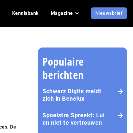
Kennisbank
Magazine
Nieuwsbrief
Populaire
berichten
Schwarz Digits meldt
zich in Benelux
Spoelstra Spreekt: Lui
en niet te vertrouwen
ces. De