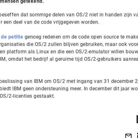
00 mensen getekend.
 beseffen dat sommige delen van OS/2 niet in handen zijn v
 een deel van de code vrijgegeven worden.
n
de petitie
genoeg redenen om de code open source te make
organisaties die OS/2 zullen blijven gebruiken, maar ook voo
een platform als Linux en die een OS/2-emulator willen bou
IBM, omdat het bedrijf al geruime tijd OS/2-gebruikers aanr
de beslissing van IBM om OS/2 met ingang van 31 december 2
 biedt IBM geen ondersteuning meer. In december dit jaar wo
OS/2-licenties gestaakt.