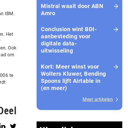
Mistral waait door ABN
Amro
an IBM.
Conclusion wint BDI-
n. Het
aanbesteding voor
r
digitale data-
wen. Ook
uitwisseling
eaad om
Kort: Meer winst voor
Wolters Kluwer, Bending
006 te
Spoons lijft Airtable in
rdt
(en meer)
Meer artikelen
Deel