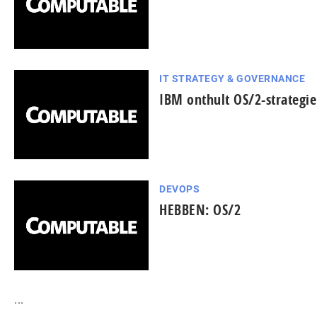
IT STRATEGY & GOVERNANCE
IBM onthult OS/2-strategi
DEVOPS
HEBBEN: OS/2
...