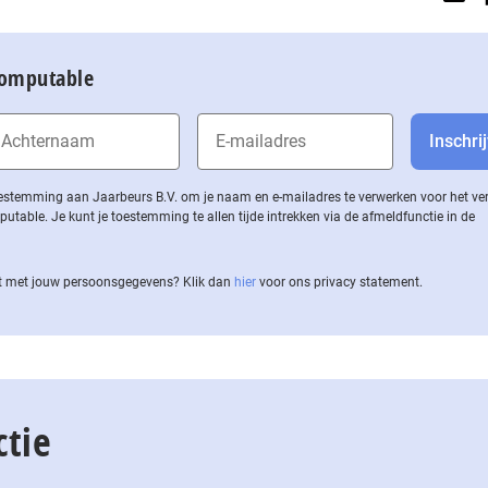
Computable
 toestemming aan Jaarbeurs B.V. om je naam en e-mailadres te verwerken voor het v
ble. Je kunt je toestemming te allen tijde intrekken via de af­meld­func­tie in de
 met jouw per­soons­ge­ge­vens? Klik dan
hier
voor ons privacy statement.
ctie