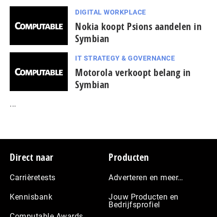
DIGITAL WORKPLACE
Nokia koopt Psions aandelen in
Symbian
IT STRATEGY & GOVERNANCE
Motorola verkoopt belang in
Symbian
...
Footer
Direct naar
Producten
Carrièretests
Adverteren en meer…
Kennisbank
Jouw Producten en
Bedrijfsprofiel
Computable Awards