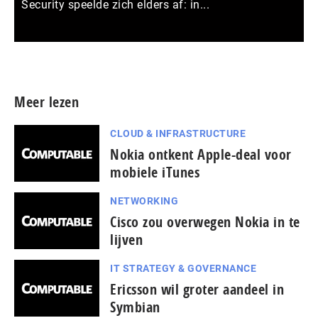
Security speelde zich elders af: in...
Meer persberichten
Meer lezen
CLOUD & INFRASTRUCTURE
Nokia ontkent Apple-deal voor
mobiele iTunes
NETWORKING
Cisco zou overwegen Nokia in te
lijven
IT STRATEGY & GOVERNANCE
Ericsson wil groter aandeel in
Symbian