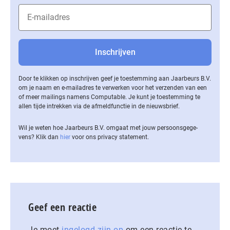
Door te klikken op inschrijven geef je toestemming aan Jaarbeurs B.V.
om je naam en e-mailadres te verwerken voor het verzenden van een
of meer mailings namens Computable. Je kunt je toestemming te
allen tijde intrekken via de af­meld­func­tie in de nieuwsbrief.
Wil je weten hoe Jaarbeurs B.V. omgaat met jouw per­soons­ge­ge­
vens? Klik dan
hier
voor ons privacy statement.
Geef een reactie
Je moet
ingelogd zijn op
om een reactie te