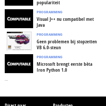
populariteit
PROGRAMMING
Visual J++ nu compatibel met
Java
PROGRAMMING
Geen problemen bij stopzetten
VB 6.0-steun
PROGRAMMING
Microsoft brengt eerste bèta
Iron Python 1.0
...
Footer
Direct naar
Producten