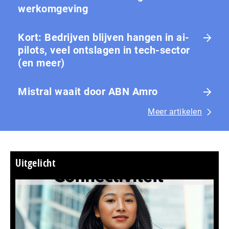
werkomgeving
Kort: Bedrijven blijven hangen in ai-
pilots, veel ontslagen in tech-sector
(en meer)
Mistral waait door ABN Amro
Meer artikelen
Uitgelicht