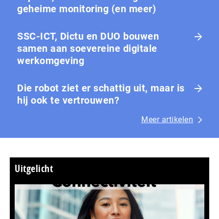
geheime monitoring (en meer)
SSC-ICT, Dictu en DUO bouwen
samen aan soevereine digitale
werkomgeving
Die robot ziet er schattig uit, maar is
hij ook te vertrouwen?
Meer artikelen
Uitgelicht