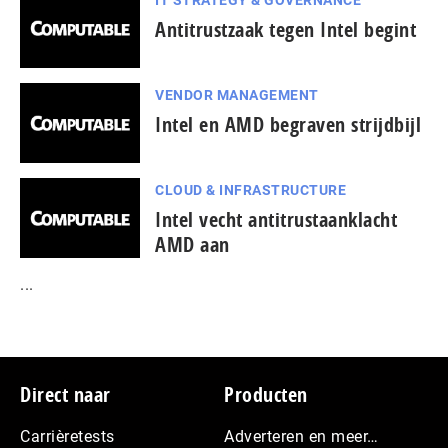
Antitrustzaak tegen Intel begint
VENDOR MANAGEMENT
Intel en AMD begraven strijdbijl
CLOUD & INFRASTRUCTURE
Intel vecht antitrustaanklacht
AMD aan
...
Footer
Direct naar
Producten
Carrièretests
Adverteren en meer…