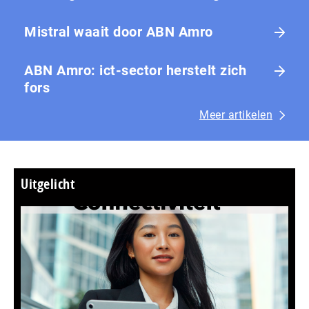
Mistral waait door ABN Amro
ABN Amro: ict-sector herstelt zich
fors
Meer artikelen
Uitgelicht