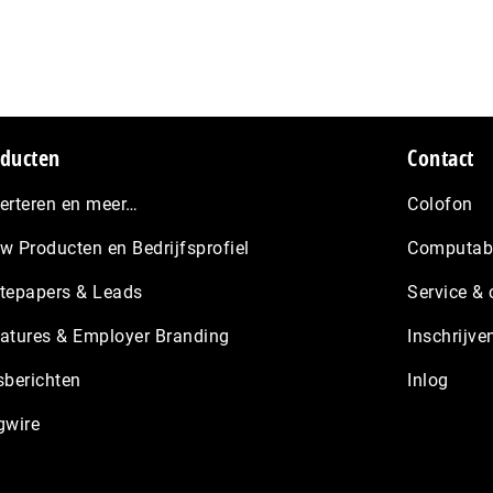
ducten
Contact
erteren en meer…
Colofon
w Producten en Bedrijfsprofiel
Computabl
tepapers & Leads
Service & 
atures & Employer Branding
Inschrijve
sberichten
Inlog
gwire