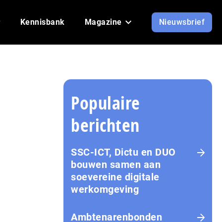
Kennisbank
Magazine
Nieuwsbrief
Populaire
berichten
SSC-ICT, Dictu en DUO
bouwen samen aan
soevereine digitale
werkomgeving
Ambtenarenbonden