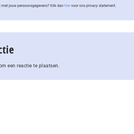
 met jouw per­soons­ge­ge­vens? Klik dan
hier
voor ons privacy statement.
ctie
m een reactie te plaatsen.