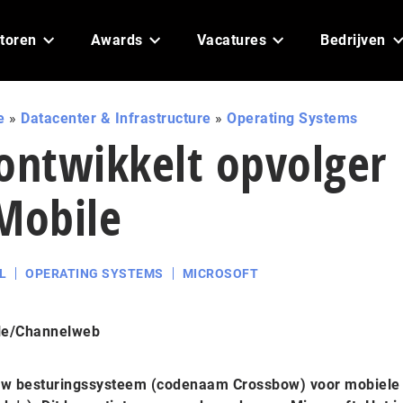
toren
Awards
Vacatures
Bedrijven
e
»
Datacenter & Infrastructure
»
Operating Systems
ontwikkelt opvolger
Mobile
L
OPERATING SYSTEMS
MICROSOFT
le/Channelweb
euw besturingssysteem (codenaam Crossbow) voor mobiele