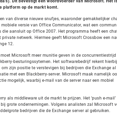
a's). Dit bevestigt een woordvoerder van Microsoft. Het i
 platform op de markt komt.
en van diverse nieuwe snufjes, waaronder gemakkelijker cha
 mobiele versie van Office Communicator, wat een communi
is die aansluit op Office 2007. Het programma heeft een cha
et private netwerk. Hiermee geeft Microsoft Crossbow een n
nge 12.
moet Microsoft meer munitie geven in de concurrentiestrijd
kberry-besturingssytemen. Het softwarebedrijf rekent hierbi
om zijn positie te verstevigen bij bedrijven die Exchange al
atie met een Blackberry-server. Microsoft maak namelijk o
tie mogelijk, waarbij e-mail van de server naar een mobiel
rry als middleware uit de markt te prijzen. Het ‘push e-mail’
 bij grote ondernemingen. Volgens analisten zal Microsoft v
ddelgrote bedrijven die de Exchange server al gebruiken.