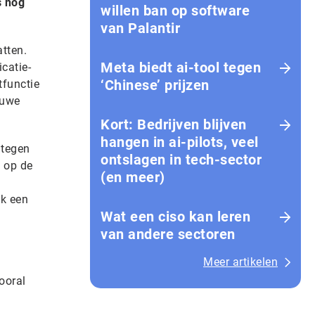
s nog
willen ban op software
van Palantir
tten.
Meta biedt ai-tool tegen
catie-
‘Chinese’ prijzen
tfunctie
auwe
Kort: Bedrijven blijven
hangen in ai-pilots, veel
 tegen
ontslagen in tech-sector
j op de
(en meer)
ok een
Wat een ciso kan leren
van andere sectoren
Meer artikelen
ooral