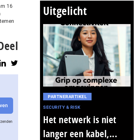
nam 16
Uitgelicht
n
stemen
Deel
PARTNERARTIKEL
SECURITY & RISK
Het netwerk is niet
erzenden
langer een kabel,...