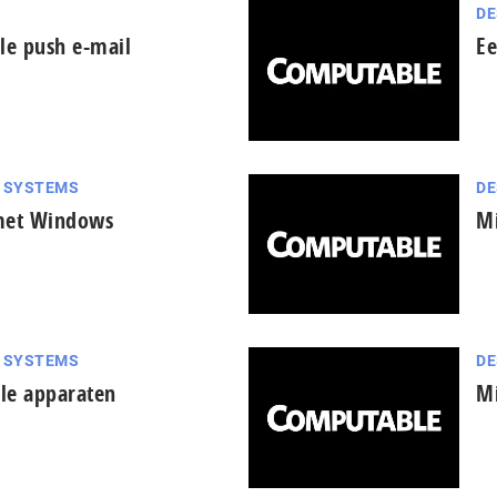
DE
le push e-mail
Ee
G SYSTEMS
DE
met Windows
Mi
G SYSTEMS
DE
le apparaten
Mi