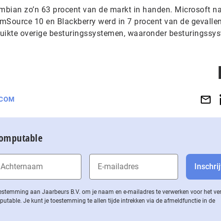
mbian zo’n 63 procent van de markt in handen. Microsoft 
almSource 10 en Blackberry werd in 7 procent van de gevalle
bruikte overige besturingssystemen, waaronder besturingssy
ECOM
Computable
 toestemming aan Jaarbeurs B.V. om je naam en e-mailadres te verwerken voor het v
ble. Je kunt je toestemming te allen tijde intrekken via de af­meld­func­tie in de