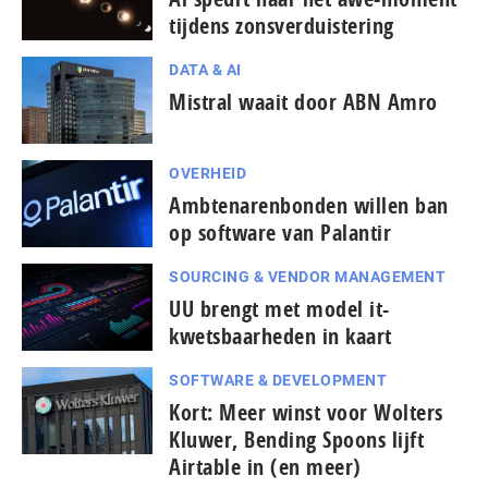
tijdens zonsverduistering
DATA & AI
Mistral waait door ABN Amro
OVERHEID
Ambtenarenbonden willen ban
op software van Palantir
SOURCING & VENDOR MANAGEMENT
UU brengt met model it-
kwetsbaarheden in kaart
SOFTWARE & DEVELOPMENT
Kort: Meer winst voor Wolters
Kluwer, Bending Spoons lijft
Airtable in (en meer)