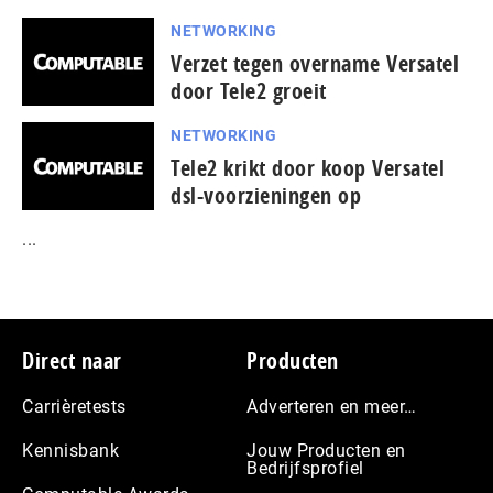
NETWORKING
Verzet tegen overname Versatel
door Tele2 groeit
NETWORKING
Tele2 krikt door koop Versatel
dsl-voorzieningen op
...
Footer
Direct naar
Producten
Carrièretests
Adverteren en meer…
Kennisbank
Jouw Producten en
Bedrijfsprofiel