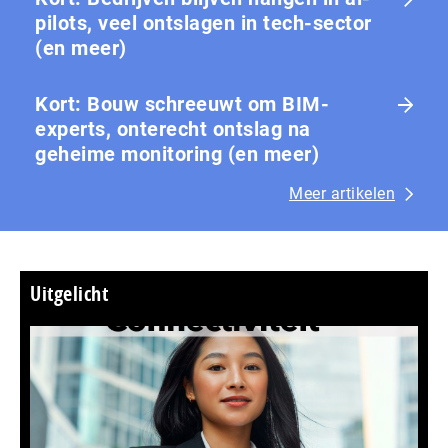
pilots, veel ontslagen in tech-sector
(en meer)
Kort: Bouw schreeuwt om BIM-
experts, onterecht ontslag na
geheime monitoring (en meer)
Meer artikelen
Uitgelicht