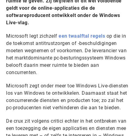
ruimte te geven. Zij twijfelen of dit wel voldoende
geldt voor de online-applicaties die de
softwareproducent ontwikkelt onder de Windows
Live-vlag.
Microsoft legt zichzelf
een twaalftal regels
op die in
de toekomst antitrustzorgen of -beschuldigingen
moeten wegnemen of voorkomen. De leverancier van
het marktdominante pc-besturingssysteem Windows
belooft daarin meer ruimte te bieden aan
concurrenten.
Microsoft zegt onder meer toe Windows Live-diensten
los van Windows te ontwikkelen. Daarnaast staat het
concurrerende diensten en producten toe; zo zal het
pc-producenten niet verhinderen die aan te bieden.
De crux zit volgens critici echter in het ontbreken van
een toezegging de eigen applicaties en diensten mee
te leveren met – of zelfs te integreren in – Windows.