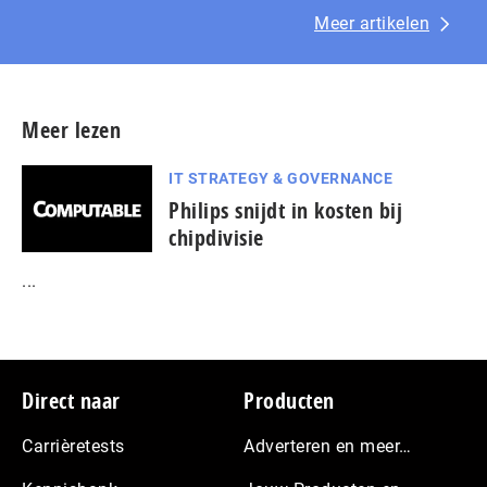
Meer artikelen
Meer lezen
IT STRATEGY & GOVERNANCE
Philips snijdt in kosten bij
chipdivisie
...
Footer
Direct naar
Producten
Carrièretests
Adverteren en meer…