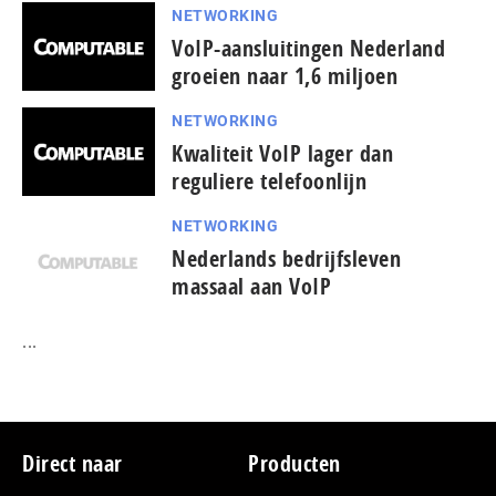
NETWORKING
VoIP-aansluitingen Nederland
groeien naar 1,6 miljoen
NETWORKING
Kwaliteit VoIP lager dan
reguliere telefoonlijn
NETWORKING
Nederlands bedrijfsleven
massaal aan VoIP
...
Footer
Direct naar
Producten