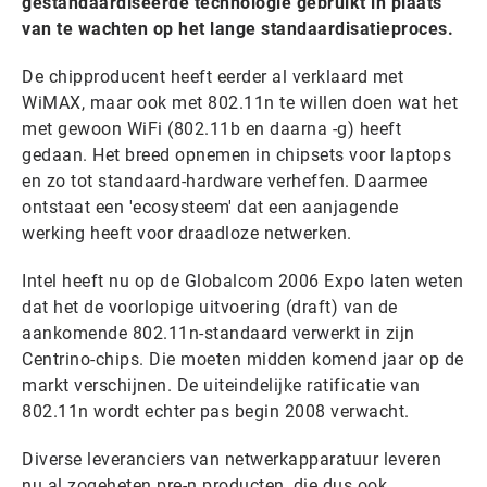
gestandaardiseerde technologie gebruikt in plaats
van te wachten op het lange standaardisatieproces.
De chipproducent heeft eerder al verklaard met
WiMAX, maar ook met 802.11n te willen doen wat het
met gewoon WiFi (802.11b en daarna -g) heeft
gedaan. Het breed opnemen in chipsets voor laptops
en zo tot standaard-hardware verheffen. Daarmee
ontstaat een 'ecosysteem' dat een aanjagende
werking heeft voor draadloze netwerken.
Intel heeft nu op de Globalcom 2006 Expo laten weten
dat het de voorlopige uitvoering (draft) van de
aankomende 802.11n-standaard verwerkt in zijn
Centrino-chips. Die moeten midden komend jaar op de
markt verschijnen. De uiteindelijke ratificatie van
802.11n wordt echter pas begin 2008 verwacht.
Diverse leveranciers van netwerkapparatuur leveren
nu al zogeheten pre-n producten, die dus ook