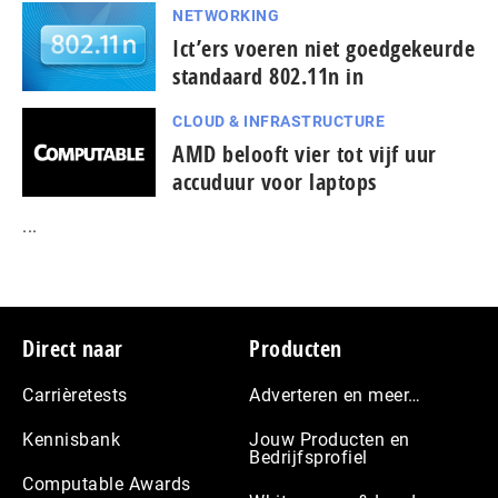
NETWORKING
Ict’ers voeren niet goedgekeurde
standaard 802.11n in
CLOUD & INFRASTRUCTURE
AMD belooft vier tot vijf uur
accuduur voor laptops
...
Footer
Direct naar
Producten
Carrièretests
Adverteren en meer…
Kennisbank
Jouw Producten en
Bedrijfsprofiel
Computable Awards