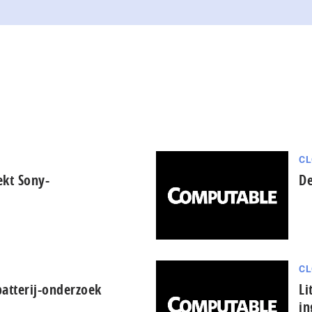
CL
ekt Sony-
De
CL
batterij-onderzoek
Li
in