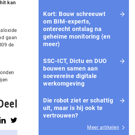
hit kan
n
Kort: Bouw schreeuwt
om BIM-experts,
onterecht ontslag na
aaloxide
geheime monitoring (en
and gaan
meer)
009 de
SSC-ICT, Dictu en DUO
bouwen samen aan
 konden
soevereine digitale
ijen
werkomgeving
Deel
Die robot ziet er schattig
uit, maar is hij ook te
vertrouwen?
Meer artikelen