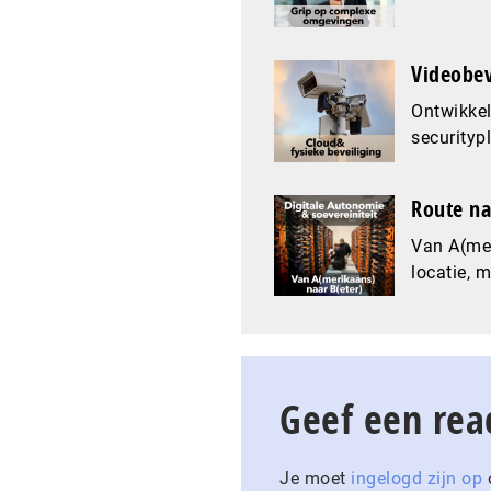
Videobev
Ontwikkel
securityp
Route na
Van A(mer
locatie, 
Geef een rea
Je moet
ingelogd zijn op
o