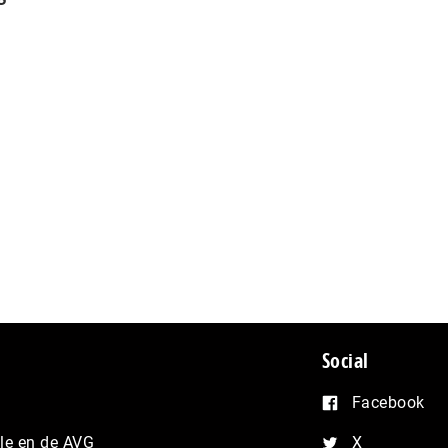
Social
Facebook
e en de AVG
X