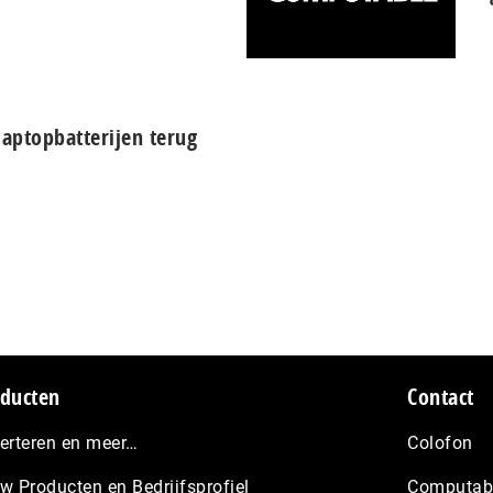
laptopbatterijen terug
ducten
Contact
erteren en meer…
Colofon
w Producten en Bedrijfsprofiel
Computabl