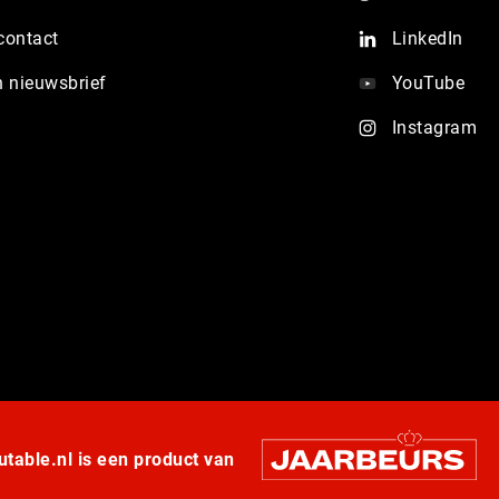
contact
LinkedIn
n nieuwsbrief
YouTube
Instagram
table.nl is een product van