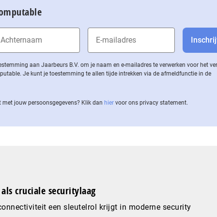
Computable
 toestemming aan Jaarbeurs B.V. om je naam en e-mailadres te verwerken voor het v
ble. Je kunt je toestemming te allen tijde intrekken via de af­meld­func­tie in de
 met jouw per­soons­ge­ge­vens? Klik dan
hier
voor ons privacy statement.
als cruciale securitylaag
nnectiviteit een sleutelrol krijgt in moderne security