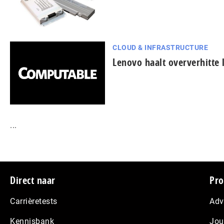
CLOUD & INFRASTRUCTURE
Lenovo haalt oververhitte 
...
Footer
Direct naar
Pro
Carrièretests
Adv
Kennisbank
Jou