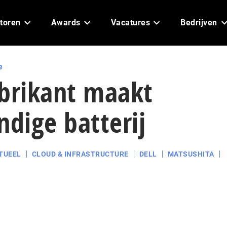
toren
Awards
Vacatures
Bedrijven
e
abrikant maakt
ndige batterij
TUEEL
CLOUD & INFRASTRUCTURE
DELL
MATSUSHITA