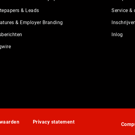
tepapers & Leads
Service & 
atures & Employer Branding
Inschrijve
sberichten
Inlog
gwire
rwaarden
Privacy statement
Compu