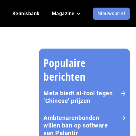
Kennisbank
Magazine
Nieuwsbrief
Populaire
berichten
Meta biedt ai-tool tegen
‘Chinese’ prijzen
Ambtenarenbonden
willen ban op software
van Palantir