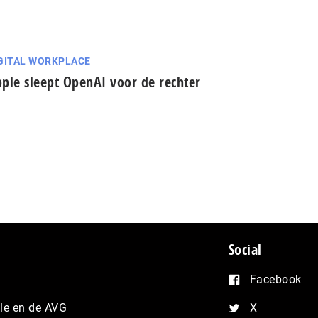
GITAL WORKPLACE
ple sleept OpenAI voor de rechter
Social
Facebook
e en de AVG
X