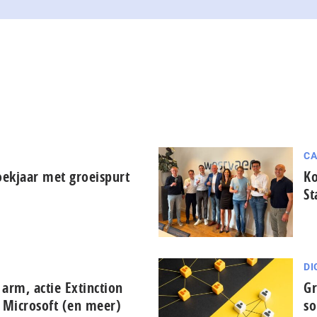
CA
oekjaar met groeispurt
Ko
St
DI
 arm, actie Extinction
Gr
 Microsoft (en meer)
so