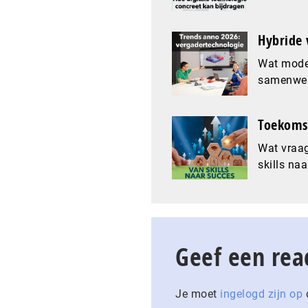
Hybride 
Wat mode
samenwer
Toekomst
Wat vraag
skills naa
Geef een rea
Je moet
ingelogd zijn op
o