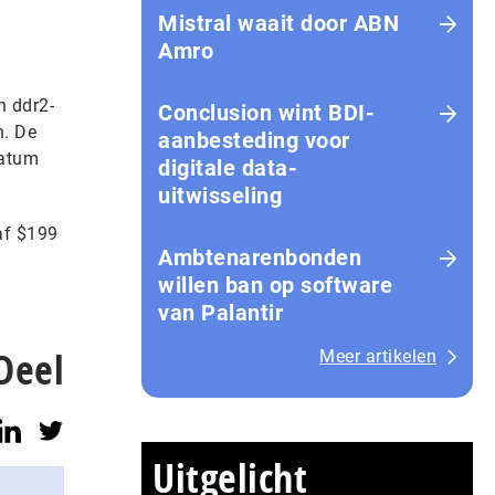
Mistral waait door ABN
Amro
n ddr2-
Conclusion wint BDI-
n. De
aanbesteding voor
datum
digitale data-
uitwisseling
af $199
Ambtenarenbonden
willen ban op software
van Palantir
Deel
Meer artikelen
Uitgelicht