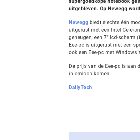
supergoedkope notebook gesch
uitgebleven. Op Newegg word
Newegg
biedt slechts één mod
uitgerust met een Intel Celer
geheugen, een 7" lcd-scherm (
Eee-pc is uitgerust met een sp
ook een Eee-pc met Windows X
De prijs van de Eee-pc is aan 
in omloop komen.
DailyTech