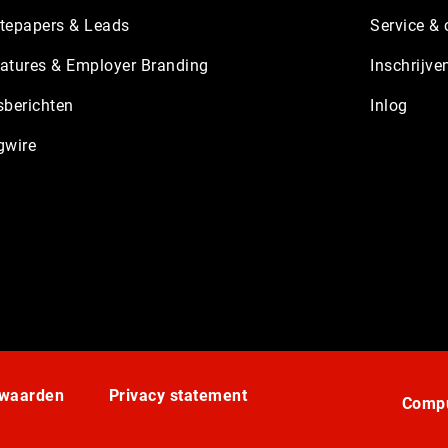
tepapers & Leads
Service & 
atures & Employer Branding
Inschrijve
sberichten
Inlog
gwire
rwaarden
Privacy statement
Compu