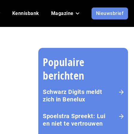
Kennisbank
Magazine
Nieuwsbrief
Populaire
berichten
Schwarz Digits meldt
zich in Benelux
Spoelstra Spreekt: Lui
en niet te vertrouwen