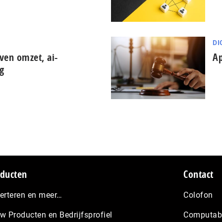
DI
ijven omzet, ai-
Ap
ng
ducten
Contact
erteren en meer…
Colofon
w Producten en Bedrijfsprofiel
Computabl