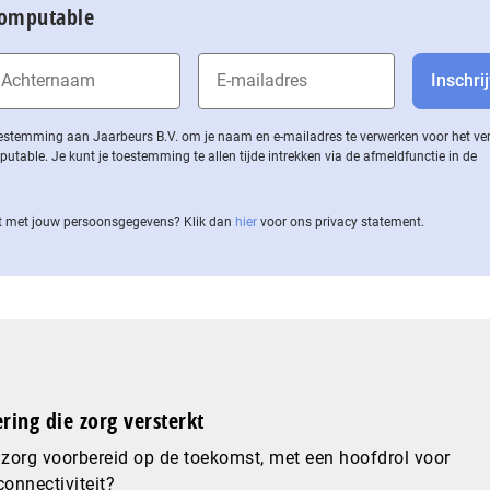
Computable
 toestemming aan Jaarbeurs B.V. om je naam en e-mailadres te verwerken voor het v
ble. Je kunt je toestemming te allen tijde intrekken via de af­meld­func­tie in de
 met jouw per­soons­ge­ge­vens? Klik dan
hier
voor ons privacy statement.
ering die zorg versterkt
 zorg voorbereid op de toekomst, met een hoofdrol voor
connectiviteit?