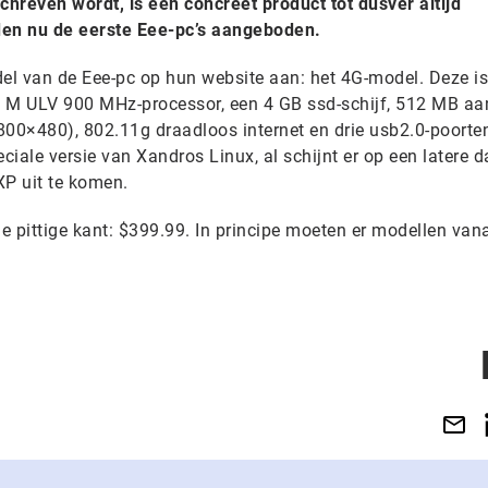
reven wordt, is een concreet product tot dusver altijd
en nu de eerste Eee-pc’s aangeboden.
el van de Eee-pc op hun website aan: het 4G-model. Deze is
on M ULV 900 MHz-processor, een 4 GB ssd-schijf, 512 MB aa
800×480), 802.11g draadloos internet en drie usb2.0-poorte
eciale versie van Xandros Linux, al schijnt er op een latere 
P uit te komen.
de pittige kant: $399.99. In principe moeten er modellen van