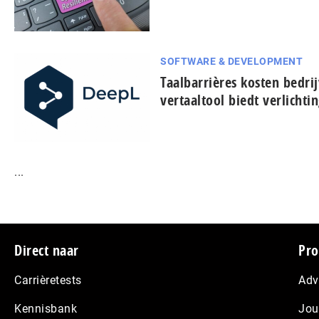
SOFTWARE & DEVELOPMENT
Taal­bar­ri­è­res kosten bedr
vertaaltool biedt verlichti
...
Footer
Direct naar
Pro
Carrièretests
Adv
Kennisbank
Jou