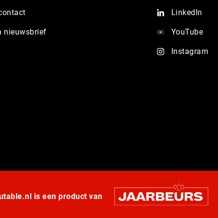
contact
LinkedIn
n nieuwsbrief
YouTube
Instagram
table.nl is een product van