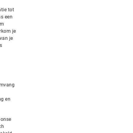
tie tot
ns een
om
orkom je
van je
s
 omvang
ng en
ponse
ch