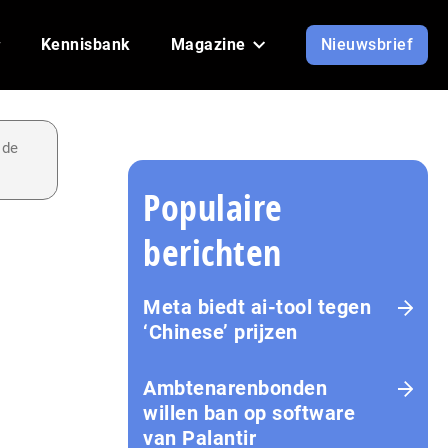
Kennisbank
Magazine
Nieuwsbrief
 de
Populaire
berichten
Meta biedt ai-tool tegen
‘Chinese’ prijzen
Ambtenarenbonden
willen ban op software
van Palantir