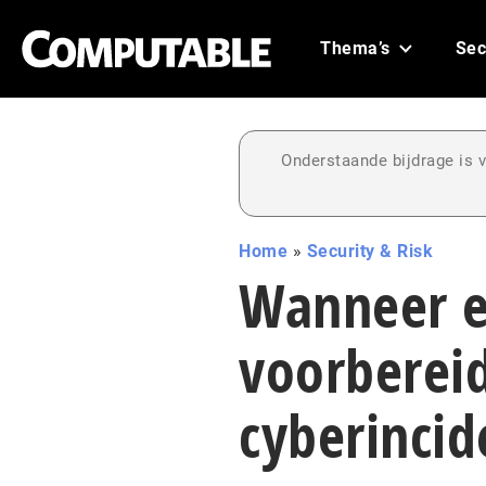
Thema’s
Sec
Onderstaande bijdrage is v
Home
»
Security & Risk
Wanneer el
voorbereid
cyberincid