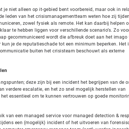
 je niet alleen op it-gebied bent voorbereid, maar ook in rela
de leden van het crisismanagementteam weten hoe zij tijde
uniceren, zowel fysiek als remote. Het kan daarbij helpen 
klaar te hebben liggen voor verschillende scenario’s. Zo vo
chap gecommuniceerd wordt die afbreuk doet aan het imago 
r kun je de reputatieschade tot een minimum beperken. Het i
 communicatie buiten het crisisteam beschouwt als externe
llen
angspunten; deze zijn bij een incident het begrijpen van de
n verdere escalatie, en het zo snel mogelijk herstellen van
s het essentieel om te kunnen vertrouwen op goede monitori
uik van een managed service voor managed detection & res
ijdens een (mogelijk) incident of het uitvoeren van forensis