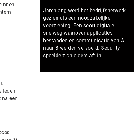
 binnen
Jarenlang werd het bedrijfsnetwerk
ntern
gezien als een noodzakelijke
voorziening. Een soort digitale
snelweg waarover applicaties,
bestanden en communicatie van A
naar B werden vervoerd. Security
speelde zich elders af: in...
Meer persberichten
r,
e leden
t na een
roces
reiken?)