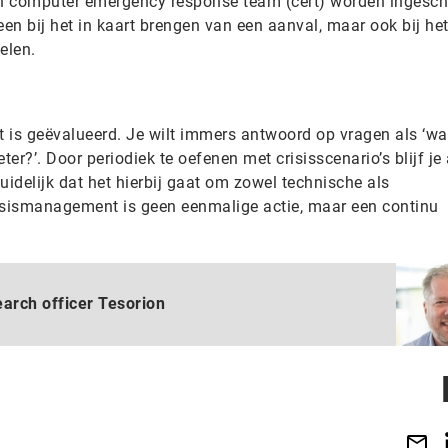
n computer emergency response team (cert) worden ingesch
een bij het in kaart brengen van een aanval, maar ook bij het
elen.
het is geëvalueerd. Je wilt immers antwoord op vragen als ‘wa
ter?’. Door periodiek te oefenen met crisisscenario’s blijf je 
uidelijk dat het hierbij gaat om zowel technische als
sismanagement is geen eenmalige actie, maar een continu
earch officer Tesorion