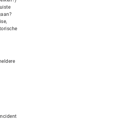
uiste
 gaan?
ise,
torische
heldere
incident
n