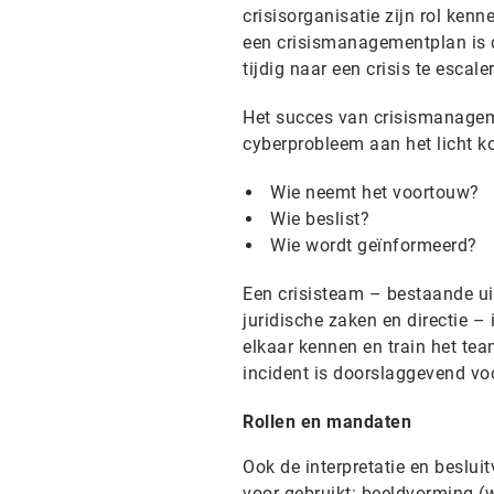
crisisorganisatie zijn rol ken
een crisismanagementplan is 
tijdig naar een crisis te escal
Het succes van crisismanageme
cyberprobleem aan het licht ko
Wie neemt het voortouw?
Wie beslist?
Wie wordt geïnformeerd?
Een crisisteam – bestaande uit
juridische zaken en directie – 
elkaar kennen en train het team
incident is doorslaggevend voo
Rollen en mandaten
Ook de interpretatie en beslui
voor gebruikt: beeldvorming (w