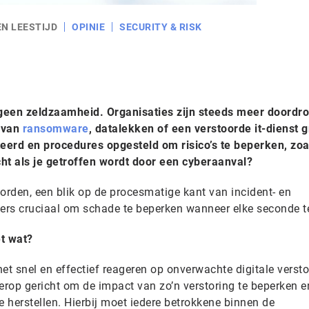
EN LEESTIJD
OPINIE
SECURITY & RISK
 geen zeldzaamheid. Organisaties zijn steeds meer doordr
t van
ransomware
, datalekken of een verstoorde it-dienst g
eerd en procedures opgesteld om risico’s te beperken, zoa
ht als je getroffen wordt door een cyberaanval?
rden, een blik op de procesmatige kant van incident- en
rs cruciaal om schade te beperken wanneer elke seconde te
t wat?
t snel en effectief reageren op onverwachte digitale versto
rop gericht om de impact van zo’n verstoring te beperken e
e herstellen. Hierbij moet iedere betrokkene binnen de