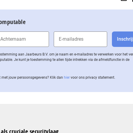
Computable
 toestemming aan Jaarbeurs B.V. om je naam en e-mailadres te verwerken voor het v
ble. Je kunt je toestemming te allen tijde intrekken via de af­meld­func­tie in de
 met jouw per­soons­ge­ge­vens? Klik dan
hier
voor ons privacy statement.
als cruciale securitylaag