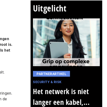
Uitgelicht
ongen
root is.
ls het
lt.
PARTNERARTIKEL
SECURITY & RISK
Het netwerk is niet
ringen.
n de
langer een kabel,...