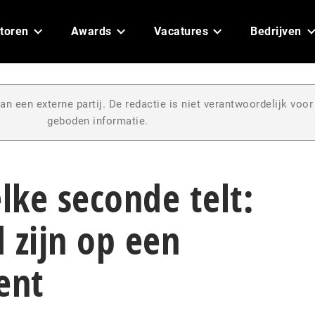
toren
Awards
Vacatures
Bedrijven
an een externe partij. De redactie is niet verantwoordelijk voor
geboden informatie.
ke seconde telt:
 zijn op een
ent