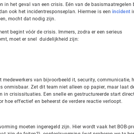
nen in het geval van een crisis. Eén van de basismaatregelen
dan ook het incidentresponseplan. Hiermee is een
incident
i
eren, mocht dat nodig zijn.
nt begint vóór de crisis. Immers, zodra er een serieus
mt, moet er snel duidelijkheid zijn:
 medewerkers van bijvoorbeeld it, security, communicatie, h
is onmisbaar. Zet dit team niet alleen op papier, maar laat d
 in crisissituaties. Een snelle en gestructureerde start direc
r hoe effectief en beheerst de verdere reactie verloopt.
tvorming moeten ingeregeld zijn. Hier wordt vaak het BOB-p
at zijn de feiten?), oordeelsvorming (wat proberen we te be