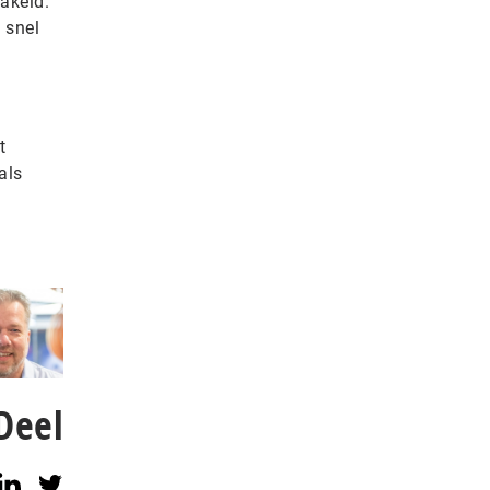
akeld.
 snel
t
als
Deel