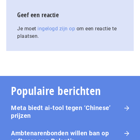
Geef een reactie
Je moet
ingelogd zijn op
om een reactie te
plaatsen.
Populaire berichten
Meta biedt ai-tool tegen ‘Chinese’
prijzen
Ambtenarenbonden willen ban op