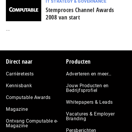
IT STRATEGY & GOVERNANCE
Stemproces Channel Awards
2008 van start
...
Footer
Direct naar
Producten
Carrièretests
Adverteren en meer…
Kennisbank
Jouw Producten en
Bedrijfsprofiel
Computable Awards
Whitepapers & Leads
Magazine
Vacatures & Employer
Branding
Ontvang Computable e-
Magazine
Persberichten