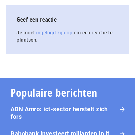
Geef een reactie
Je moet
ingelogd zijn op
om een reactie te
plaatsen.
Populaire berichten
ABN Amro: ict-sector herstelt zich
fors
Rabobank investeert miljarden in it