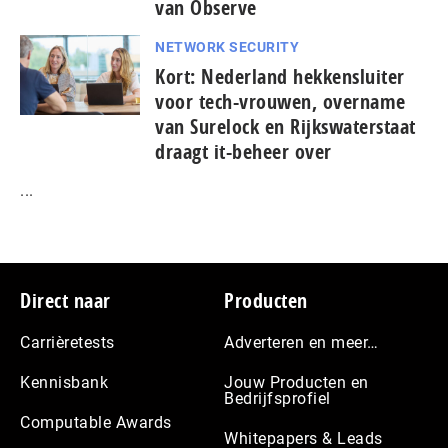
van Observe
NETWORK SECURITY
Kort: Nederland hekkensluiter
voor tech-vrouwen, overname
van Surelock en Rijkswaterstaat
draagt it-beheer over
...
Footer
Direct naar
Producten
Carrièretests
Adverteren en meer…
Kennisbank
Jouw Producten en
Bedrijfsprofiel
Computable Awards
Whitepapers & Leads