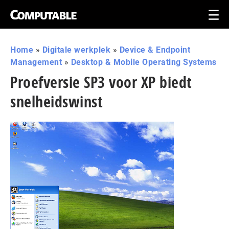
Home
»
Digitale werkplek
»
Device & Endpoint
Management
»
Desktop & Mobile Operating Systems
Proefversie SP3 voor XP biedt
snelheidswinst