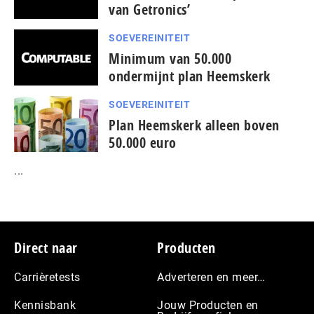
van Getronics’
SOEVEREINITEIT
Minimum van 50.000
ondermijnt plan Heemskerk
SOEVEREINITEIT
Plan Heemskerk alleen boven
50.000 euro
...
Footer
Direct naar
Producten
Carrièretests
Adverteren en meer…
Kennisbank
Jouw Producten en