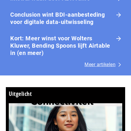
Conclusion wint BDI-aanbesteding
voor digitale data-uitwisseling
Kort: Meer winst voor Wolters
Kluwer, Bending Spoons lijft Airtable
in (en meer)
Meer artikelen
Uitgelicht