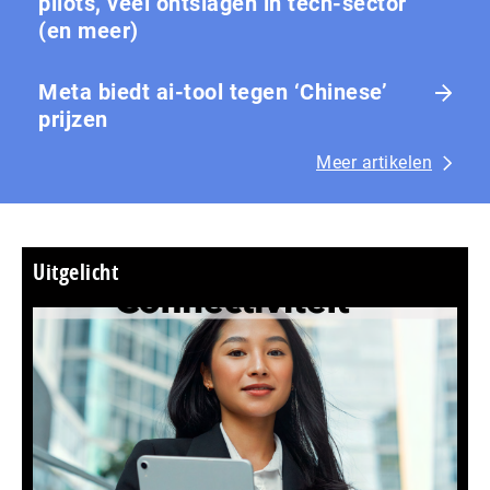
pilots, veel ontslagen in tech-sector
(en meer)
Meta biedt ai-tool tegen ‘Chinese’
prijzen
Meer artikelen
Uitgelicht