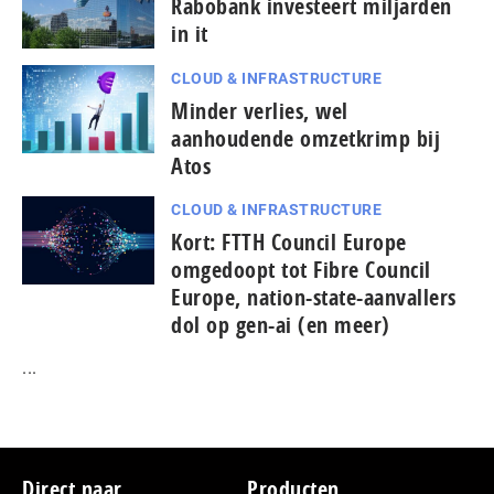
Rabobank investeert miljarden
in it
CLOUD & INFRASTRUCTURE
Minder verlies, wel
aanhoudende omzetkrimp bij
Atos
CLOUD & INFRASTRUCTURE
Kort: FTTH Council Europe
omgedoopt tot Fibre Council
Europe, nation-state-aanvallers
dol op gen-ai (en meer)
...
Footer
Direct naar
Producten