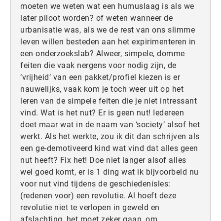
moeten we weten wat een humuslaag is als we
later piloot worden? of weten wanneer de
urbanisatie was, als we de rest van ons slimme
leven willen besteden aan het expirimenteren in
een onderzoekslab? Alweer, simpele, domme
feiten die vaak nergens voor nodig zijn, de
‘vrijheid’ van een pakket/profiel kiezen is er
nauwelijks, vaak kom je toch weer uit op het
leren van de simpele feiten die je niet intressant
vind. Wat is het nut? Er is geen nut! Iedereen
doet maar wat in de naam van ‘society’ alsof het
werkt. Als het werkte, zou ik dit dan schrijven als
een ge-demotiveerd kind wat vind dat alles geen
nut heeft? Fix het! Doe niet langer alsof alles
wel goed komt, er is 1 ding wat ik bijvoorbeld nu
voor nut vind tijdens de geschiedenisles:
(redenen voor) een revolutie. Al hoeft deze
revolutie niet te verlopen in geweld en
afslachting, het moet zeker gaan, om