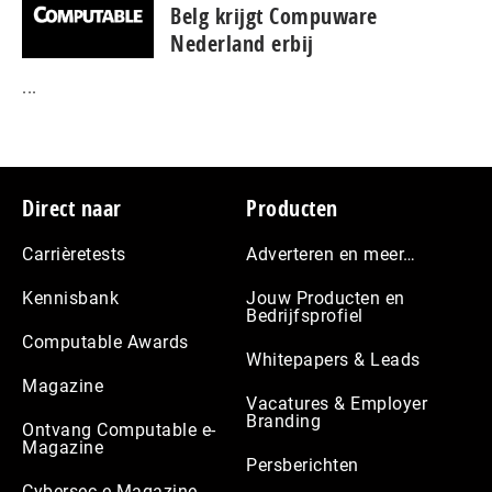
Belg krijgt Compuware
Nederland erbij
...
Footer
Direct naar
Producten
Carrièretests
Adverteren en meer…
Kennisbank
Jouw Producten en
Bedrijfsprofiel
Computable Awards
Whitepapers & Leads
Magazine
Vacatures & Employer
Branding
Ontvang Computable e-
Magazine
Persberichten
Cybersec e-Magazine