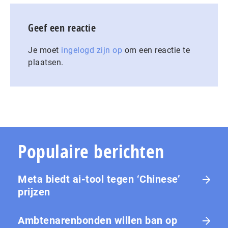
Geef een reactie
Je moet
ingelogd zijn op
om een reactie te
plaatsen.
Populaire berichten
Meta biedt ai-tool tegen ‘Chinese’
prijzen
Ambtenarenbonden willen ban op