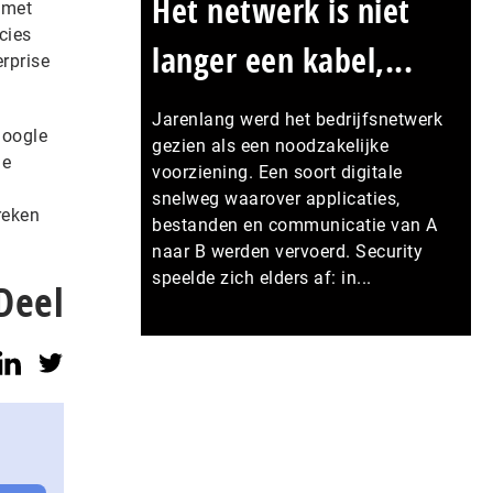
Het netwerk is niet
 met
cies
langer een kabel,...
rprise
Jarenlang werd het bedrijfsnetwerk
Google
gezien als een noodzakelijke
ge
voorziening. Een soort digitale
snelweg waarover applicaties,
reken
bestanden en communicatie van A
naar B werden vervoerd. Security
speelde zich elders af: in...
Deel
Meer persberichten