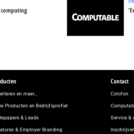
C
 computing
‘E
ducten
Contact
erteren en meer…
Colofon
w Producten en Bedrijfsprofiel
Computabl
tepapers & Leads
Service & 
atures & Employer Branding
Inschrijve