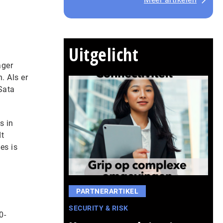
Uitgelicht
ager
. Als er
Sata
s in
dt
es is
PARTNERARTIKEL
SECURITY & RISK
0-