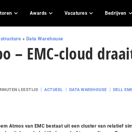
toren
Awards
Vacatures
Bedrijven
astructure
»
Data Warehouse
po – EMC-cloud draai
MINUTEN LEESTIJD
ACTUEEL
DATA WAREHOUSE
DELL EM
em Atmos van EMC bestaat uit een cluster van relatief si