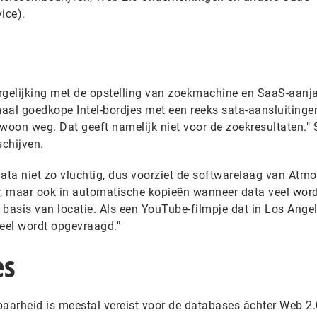
ice).
rgelijking met de opstelling van zoekmachine en SaaS-aanj
aal goedkope Intel-bordjes met een reeks sata-aansluitingen
gewoon weg. Dat geeft namelijk niet voor de zoekresultaten." 
schijven.
ata niet zo vluchtig, dus voorziet de softwarelaag van Atmo
er, maar ook in automatische kopieën wanneer data veel wor
basis van locatie. Als een YouTube-filmpje dat in Los Angel
veel wordt opgevraagd."
es
arheid is meestal vereist voor de databases áchter Web 2.