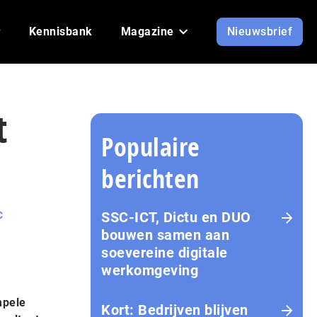
Kennisbank
Magazine
Nieuwsbrief
t
Populaire
berichten
SSC-ICT, Dictu en DUO
C
bouwen samen aan
soevereine digitale
werkomgeving
mpele
Kort: Bedrijven blijven