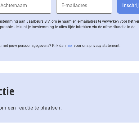
 toestemming aan Jaarbeurs B.V. om je naam en e-mailadres te verwerken voor het v
ble. Je kunt je toestemming te allen tijde intrekken via de af­meld­func­tie in de
 met jouw per­soons­ge­ge­vens? Klik dan
hier
voor ons privacy statement.
ctie
m een reactie te plaatsen.