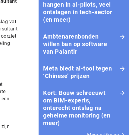
sultant
hangen in ai-pilots, veel
ontslagen in tech-sector
(en meer)
lag vat
nsultant
Ambtenarenbonden
oorziet
eling
willen ban op software
van Palantir
Meta biedt ai-tool tegen
‘Chinese’ prijzen
et
hte
Kort: Bouw schreeuwt
p een
om BIM-experts,
onterecht ontslag na
geheime monitoring (en
meer)
 zijn
Meer artikelen