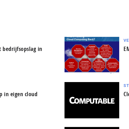
V
 bedrijfsopslag in
EM
S
in eigen cloud
Cl