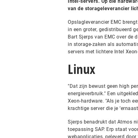
Intel-servers. Op die hardwa
van de storageleverancier lich
Opslagleverancier EMC brengt
in een groter, gedistribueerd 
Bart Sjerps van EMC over de d
in storage-zaken als automati
servers met lichtere Intel Xeon
Linux
"Dat zijn bewust geen high p
energieverbruik." Een uitgekled
Xeon-hardware. "Als je toch ee
krachtige server die je ‘ernaast
Sjerps benadrukt dat Atmos nie
toepassing SAP. Erp staat voo
webapplicaties, geleverd doo