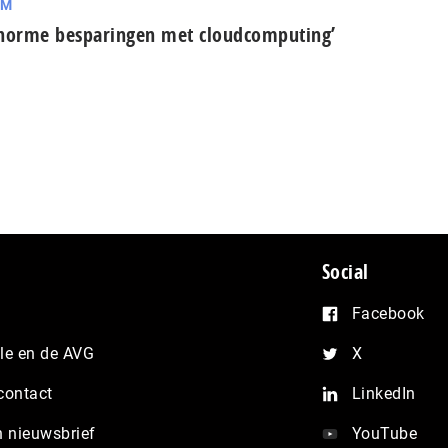
RM
norme besparingen met cloudcomputing’
Social
Facebook
e en de AVG
X
contact
LinkedIn
n nieuwsbrief
YouTube