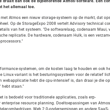
re draait dan ook de bijbehorende Atmos-software. Een con
t het allemaal toe.
 met Atmos een nieuw storage-systeem op de markt, dat ops
geheel. Op de StorageExpo 2008 vertelt Advisory technical co
etails van het systeem. "De softwarelaag, codenaam Maui, v
sche replicatie. De hardware, codenaam Hulk, is een verzam
-processors."
erformance-systemen, om de kosten laag te houden en ook h
e Linux-variant is het besturingssysteem voor de relatief lic
n webapplicatie hebt die cpu-intensief is, dan draai je die o
' hebt staan."
t is bedoeld voor traditionele applicaties, zoals erp-
r enterprise resource planning. Doeltoepassingen van Atmos
r telecombedrijven, Web 2.0-ondernemingen en andere SaaS-