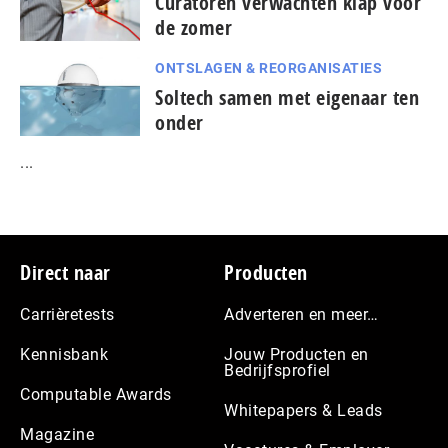
Curatoren verwachten klap voor
de zomer
ONTSLAGEN & REORGANISATIES
Soltech samen met eigenaar ten
onder
...
Footer
Direct naar
Producten
Carrièretests
Adverteren en meer…
Kennisbank
Jouw Producten en
Bedrijfsprofiel
Computable Awards
Whitepapers & Leads
Magazine