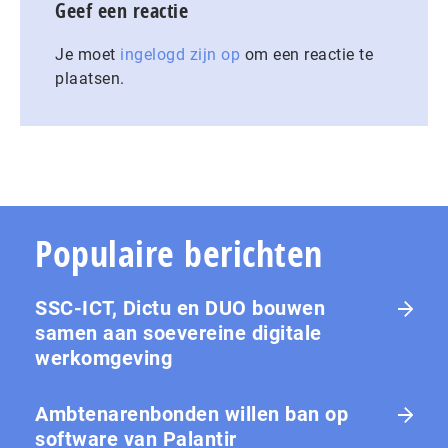
Geef een reactie
Je moet
ingelogd zijn op
om een reactie te
plaatsen.
Populaire berichten
SSC-ICT, Dictu en DUO bouwen
samen aan soevereine digitale
werkomgeving
Ambtenarenbonden willen ban op
software van Palantir