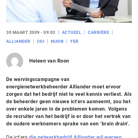
30 MAART 2009 - 09:03
ACTUEEL
CARRIÈRE
ALLIANDER
CGI
NUON
YER
Heleen van Roon
De wervingscampagne van
energienetwerkbeheerder Alliander moet ervoor
zorgen dat het bedrijf niet te veel kennis verliest. Als
de beheerder geen nieuwe ict'ers aanneemt, zou het
over enkele jaren in de problemen komen. Volgens
de recruiter van het bedrijf is er door het vertrek van
de oudere werknemers sprake van een ‘brain drain'.
De ict'ers
die netwerkbedrijf Alliander wil werven
,