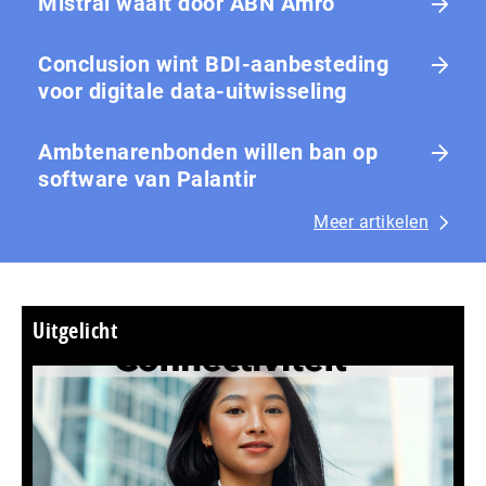
Mistral waait door ABN Amro
Conclusion wint BDI-aanbesteding
voor digitale data-uitwisseling
Ambtenarenbonden willen ban op
software van Palantir
Meer artikelen
Uitgelicht