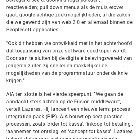
reactievelden; pull down menus als de muis erover
gaat, google-achtige zoekmogelijkheden; al die zaken
die we gewend zijn van web 2.0 en allemaal binnen de
Peoplesoft-applicaties.
"Ook dit hebben we ontwikkeld met in het achterhoofd
dat toepassing van onze software goedkoper wordt.
Door aan te sluiten bij de digitale belevingswereld van
jongeren zullen zij sneller en makkelijker de
mogelijkheden van de programmatuur onder de knie
krijgen."
AIA ten slotte is het vierde speerpunt. "We gaan de
aandacht sterk richten op de Fusion middleware",
vertelt Lazares. Hij lanceert een nieuwe term: process
integration pack (PIP). AIA bouwt op best practice
processen, zoals ‘order tot kassa', ‘inkoop tot betaling',
‘aannemen tot ontslag' en ‘concept tot kassa'. Lazares
belooft dat er nog veel meer voorgedefiniceerde