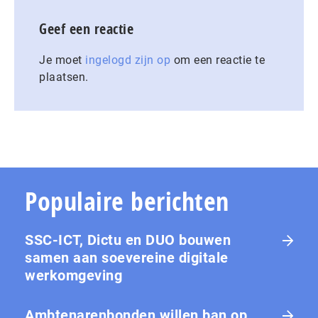
Geef een reactie
Je moet
ingelogd zijn op
om een reactie te
plaatsen.
Populaire berichten
SSC-ICT, Dictu en DUO bouwen
samen aan soevereine digitale
werkomgeving
Ambtenarenbonden willen ban op