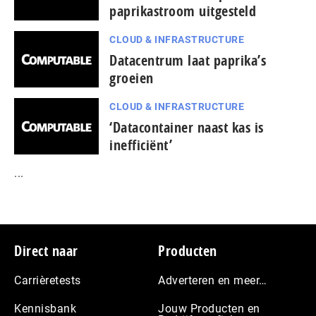
paprikastroom uitgesteld
CLOUD & INFRASTRUCTURE
Datacentrum laat paprika’s
groeien
CLOUD & INFRASTRUCTURE
‘Datacontainer naast kas is
inefficiënt’
...
Footer
Direct naar
Producten
Carrièretests
Adverteren en meer…
Kennisbank
Jouw Producten en