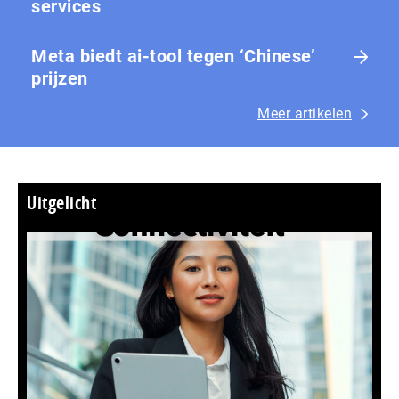
services
Meta biedt ai-tool tegen ‘Chinese’
prijzen
Meer artikelen
Uitgelicht