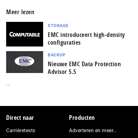
Meer lezen
STORAGE
EMC introduceert high-density
configuraties
BACKUP
Nieuwe EMC Data Protection
Advisor 5.5
...
Footer
Direct naar
Producten
Carrièretests
Adverteren en meer…