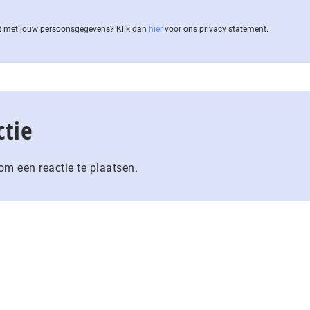
 met jouw per­soons­ge­ge­vens? Klik dan
hier
voor ons privacy statement.
ctie
m een reactie te plaatsen.