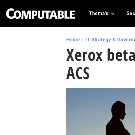
Thema’s
Sec
Home
»
IT Strategy & Govern
Xerox beta
ACS