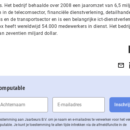
 Het bedrijf behaalde over 2008 een jaaromzet van 6,5 mil
en in de telecomsector, financiële dienstverlening, detailhande
 en de transportsector en is een belangrijke ict-dienstverle
x heeft wereldwijd 54.000 medewerkers in dienst. Het bedrij
n zeventien miljard dollar.
Computable
 toestemming aan Jaarbeurs B.V. om je naam en e-mailadres te verwerken voor het v
ble. Je kunt je toestemming te allen tijde intrekken via de af­meld­func­tie in de