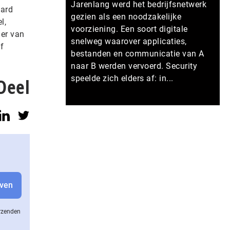
Jarenlang werd het bedrijfsnetwerk
jard
gezien als een noodzakelijke
l,
voorziening. Een soort digitale
ner van
snelweg waarover applicaties,
f
bestanden en communicatie van A
naar B werden vervoerd. Security
speelde zich elders af: in...
Deel
Meer persberichten
erzenden