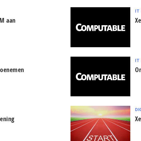
IT
VM aan
Xe
IT
 toenemen
Om
DI
lening
Xe