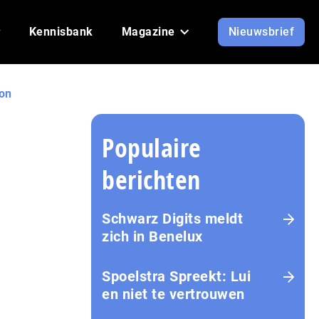
Kennisbank
Magazine
Nieuwsbrief
ion
Populaire
berichten
Schwarz Digits meldt
zich in Benelux
Spoelstra Spreekt: Lui
en niet te vertrouwen