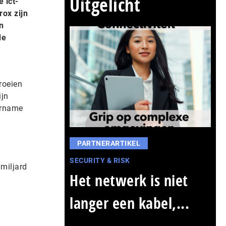
Uitgelicht
 ict-
ox zijn
n
de
roeien
ijn
vername
PARTNERARTIKEL
SECURITY & RISK
miljard
Het netwerk is niet
langer een kabel,...