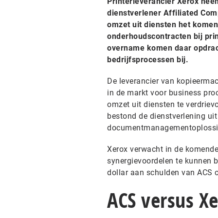
Printerleverancier Xerox neem
dienstverlener Affiliated Co
omzet uit diensten het komend
onderhoudscontracten bij pr
overname komen daar opdracht
bedrijfsprocessen bij.
De leverancier van kopieermac
in de markt voor business pro
omzet uit diensten te verdriev
bestond de dienstverlening ui
documentmanagementoplossi
Xerox verwacht in de komende 
synergievoordelen te kunnen 
dollar aan schulden van ACS o
ACS versus X