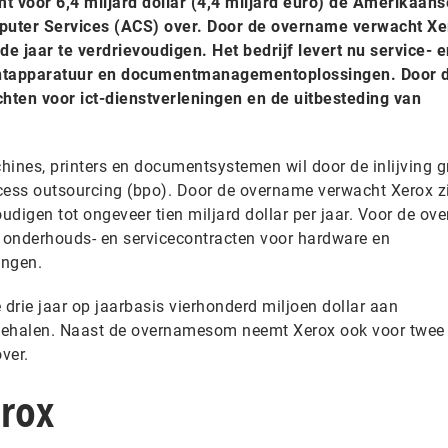
t voor 6,4 miljard dollar (4,4 miljard euro) de Amerikaanse
mputer Services (ACS) over. Door de overname verwacht Xer
e jaar te verdrievoudigen. Het bedrijf levert nu service- e
intapparatuur en documentmanagementoplossingen. Door 
en voor ict-dienstverleningen en de uitbesteding van
hines, printers en documentsystemen wil door de inlijving g
cess outsourcing (bpo). Door de overname verwacht Xerox z
oudigen tot ongeveer tien miljard dollar per jaar. Voor de o
t onderhouds- en servicecontracten voor hardware en
ngen.
drie jaar op jaarbasis vierhonderd miljoen dollar aan
behalen. Naast de overnamesom neemt Xerox ook voor twee 
ver.
erox