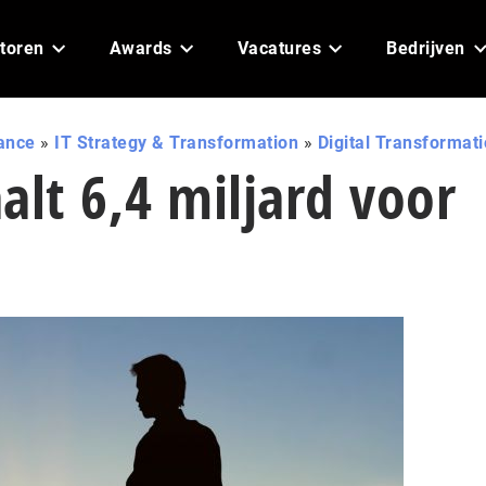
toren
Awards
Vacatures
Bedrijven
ance
»
IT Strategy & Transformation
»
Digital Transformat
alt 6,4 miljard voor