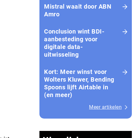
Mistral waait door ABN
Amro
Conclusion wint BDI-
aanbesteding voor
digitale data-
uitwisseling
Kort: Meer winst voor
Wolters Kluwer, Bending
Spoons lijft Airtable in
(en meer)
Meer artikelen