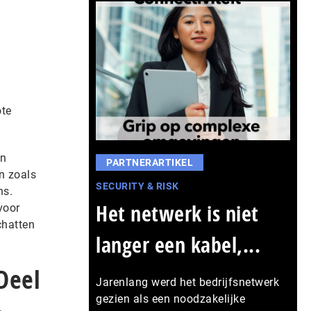
ote
en
PARTNERARTIKEL
n zoals
SECURITY & RISK
ns.
Het netwerk is niet
voor
chatten
langer een kabel,...
Deel
Jarenlang werd het bedrijfsnetwerk
gezien als een noodzakelijke