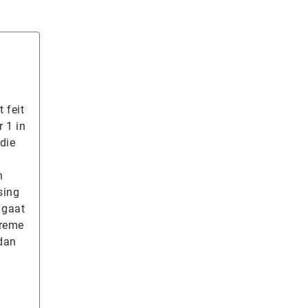
 feit
 1 in
die
n
sing
 gaat
treme
 dan