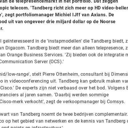
van de telepresencemarkt in het portfolio. Dat zeggen
pic telecom. 'Tandberg richt zich meer op HD video-bellen
e', zegt portfoliomanager Michiel IJff van Axians. De
od uit van ongeveer drie miljard dollar op de Noorse
r.
l geïnteresseerd in de 'instapmodellen' die Tandberg biedt, 
van Digacom. Tandberg biedt meer dan alleen telepresence, z
 Orange Business Services. 'Zij bieden ook de integratie 
 Communication Server (OCS).'
mid/low-range', stelt Pierre Ottenheim, consultant bij Dimens
olio in videoconferencing uit. Tandberg kan gebruik maken va
isco.' De experts zijn niet verbaasd over het bod. Volgens E
eranciers al jaren samen. 'Daarbij werden sommige
Cisco-merk verkocht', zegt de verkoopmanager bij Comsys.
Swart van Tandberg noemt de twee bedrijven complementair.
isco op het gebied van netwerken en de kennis van Tandberg 
end-points en infrastructuur.'