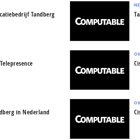
N
atiebedrijf Tandberg
Ta
OV
Telepresence
Ci
OV
dberg in Nederland
Ci