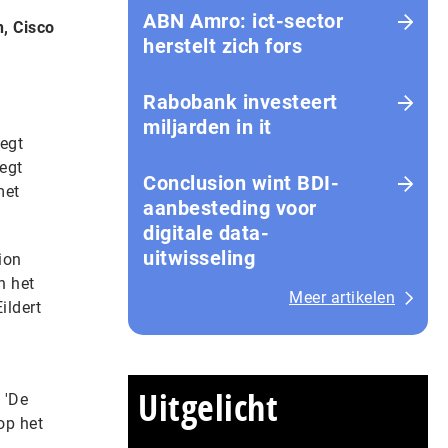
ABN Amro: ict-sector
, Cisco
herstelt zich fors
Rabobank investeert
miljarden in it
zegt
egt
Conclusion wint BDI-
met
aanbesteding voor
digitale data-
uitwisseling
ion
n het
Meer artikelen
ildert
Uitgelicht
 'De
op het