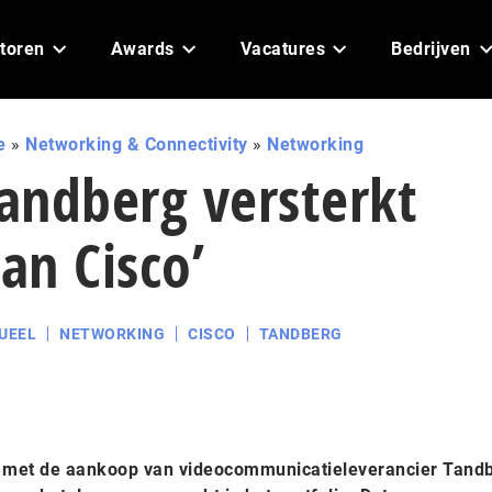
toren
Awards
Vacatures
Bedrijven
e
»
Networking & Connectivity
»
Networking
Tandberg versterkt
an Cisco’
UEEL
NETWORKING
CISCO
TANDBERG
gt met de aankoop van videocommunicatieleverancier Tand