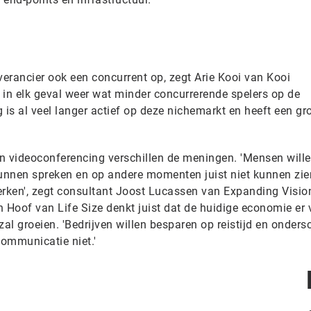
erancier ook een concurrent op, zegt Arie Kooi van Kooi
 in elk geval weer wat minder concurrerende spelers op de
 is al veel langer actief op deze nichemarkt en heeft een gr
n videoconferencing verschillen de meningen. 'Mensen will
unnen spreken en op andere momenten juist niet kunnen zie
werken', zegt consultant Joost Lucassen van Expanding Visio
Hoof van Life Size denkt juist dat de huidige economie er 
zal groeien. 'Bedrijven willen besparen op reistijd en onders
communicatie niet.'