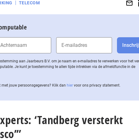
RKING
TELECOM
Computable
 toestemming aan Jaarbeurs B.V. om je naam en e-mailadres te verwerken voor het v
ble. Je kunt je toestemming te allen tijde intrekken via de af­meld­func­tie in de
 met jouw per­soons­ge­ge­vens? Klik dan
hier
voor ons privacy statement.
Experts: ‘Tandberg versterkt
sco’”