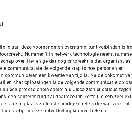
ef:
die je aan deze voorgenomen overname kunt verbinden is het
doorbreekt. Nummer 1 in netwerk technologie neemt nummer
schap over. Het enige dat nog ontbreekt is dat organisaties 
uele communicataie de volgende stap is hoe personen en
an communiceren een kwestie van tijd is. Na de opkomst va
il en chat oplossingen is de volgende communicatie oplos
nu een professionele speler als Cisco zich er serieus tegen
 video conferencing zal daarmee inb korte tijd een zeer ex
 de laatste plaats zullen de huidige spelers die wat voor rol
 hun profijt in deze ontwikkeling kunnen trekken.