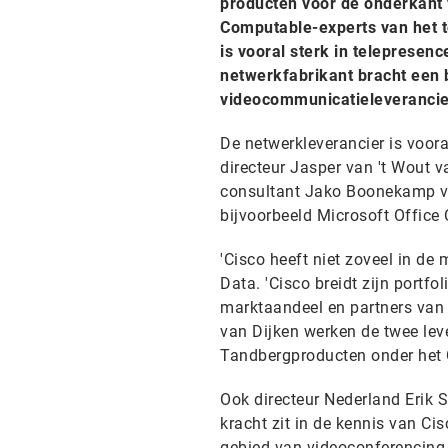
producten voor de onderkant 
Computable-experts van het to
is vooral sterk in telepresenc
netwerkfabrikant bracht een b
videocommunicatieleverancie
De netwerkleverancier is voora
directeur Jasper van 't Wout 
consultant Jako Boonekamp van
bijvoorbeeld Microsoft Office
'Cisco heeft niet zoveel in de 
Data. 'Cisco breidt zijn portf
marktaandeel en partners van C
van Dijken werken de twee lev
Tandbergproducten onder het 
Ook directeur Nederland Erik 
kracht zit in de kennis van C
gebied van videoconferencing, 