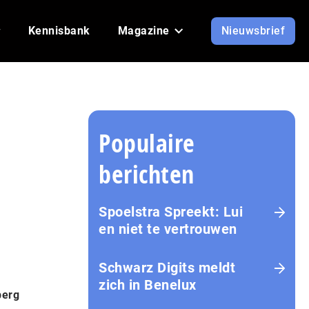
Kennisbank
Magazine
Nieuwsbrief
Populaire
berichten
Spoelstra Spreekt: Lui
en niet te vertrouwen
Schwarz Digits meldt
zich in Benelux
berg