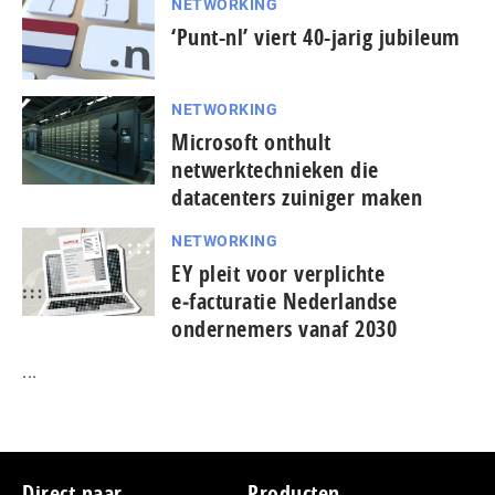
NETWORKING
‘Punt-nl’ viert 40-jarig jubileum
NETWORKING
Microsoft onthult
netwerktechnieken die
datacenters zuiniger maken
NETWORKING
EY pleit voor verplichte
e‑facturatie Nederlandse
ondernemers vanaf 2030
...
Footer
Direct naar
Producten