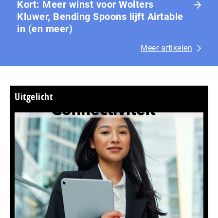
Kort: Meer winst voor Wolters
Kluwer, Bending Spoons lijft Airtable
in (en meer)
Meer artikelen
Uitgelicht