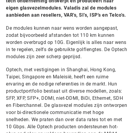
tech onderneming ontwerpt en produceert haar
eigen glasvezelmodules. Valadis zal de modules
aanbieden aan resellers, VAR’s, SI’s, ISP’s en Telco’s.
De modules kunnen naar wens worden aangepast,
zodat bijvoorbeeld afstanden tot 110 km kunnen
worden overbrugd op 10G. Eigenlijk is alles naar wens
in te regelen, zelfs de gebruikte golflengtes. De Optech
modules zijn zeer scherp geprijsd.
Optech, met vestigingen in Shanghai, Hong Kong,
Taipei, Singapore en Maleisië, heeft een ruime
ervaring en de nodige referenties in de markt. Hun
productportfolio bestaat uit diverse modellen, zoals:
SFP, XFP, SFP+, DDMI, niet-DDMI, BiDi, Ethernet, SDH
en Fiberchannel. De glasvezel modules zijn ontworpen
voor bi-directionele communicatie met hoge
snelheden. We praten dan over data rates tot en met
10 Gbps. Alle Optech producten ondersteunen hot-