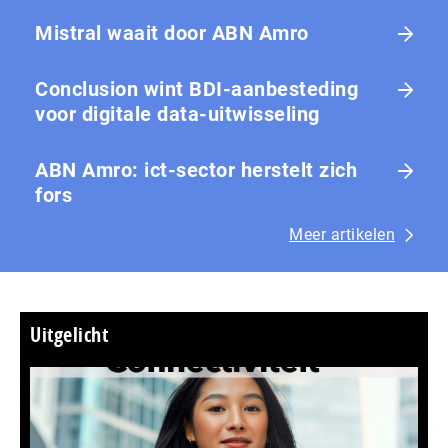
Mistral waait door ABN Amro
Conclusion wint BDI-aanbesteding
voor digitale data-uitwisseling
ABN Amro: ict-sector herstelt zich
fors
Meer artikelen
Uitgelicht