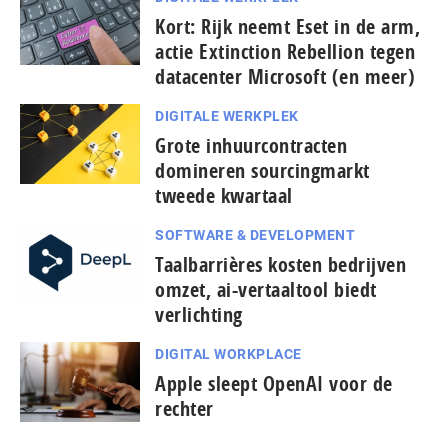
Kort: Rijk neemt Eset in de arm,
actie Extinction Rebellion tegen
datacenter Microsoft (en meer)
DIGITALE WERKPLEK
Grote inhuurcontracten
domineren sourcingmarkt
tweede kwartaal
SOFTWARE & DEVELOPMENT
Taal­bar­ri­è­res kosten bedrijven
omzet, ai-vertaaltool biedt
verlichting
DIGITAL WORKPLACE
Apple sleept OpenAI voor de
rechter