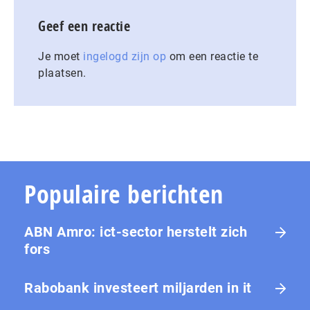
Geef een reactie
Je moet
ingelogd zijn op
om een reactie te
plaatsen.
Populaire berichten
ABN Amro: ict-sector herstelt zich
fors
Rabobank investeert miljarden in it