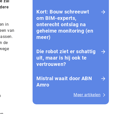
e zal
ndere
Kort: Bouw schreeuwt
om BIM-experts,
onterecht ontslag na
en in
geheime monitoring (en
Veen van
passen.
meer)
n de
nwege
Die robot ziet er schattig
uit, maar is hij ook te
vertrouwen?
Mistral waait door ABN
Amro
Meer artikelen
n
e
en.