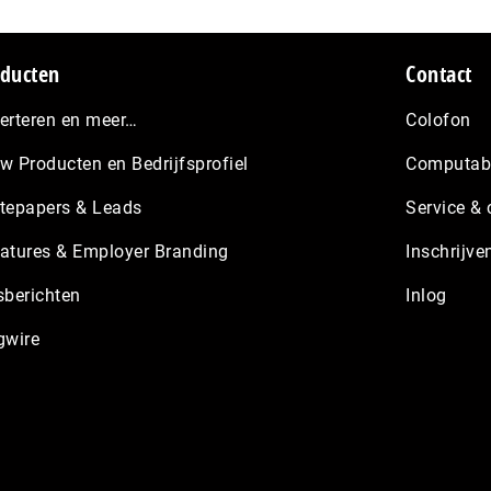
ducten
Contact
erteren en meer…
Colofon
w Producten en Bedrijfsprofiel
Computabl
tepapers & Leads
Service & 
atures & Employer Branding
Inschrijve
sberichten
Inlog
gwire