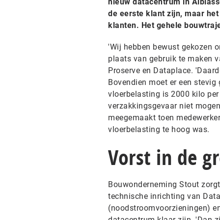
nieuw datacentrum in Alblass
de eerste klant zijn, maar he
klanten. Het gehele bouwtraje
'Wij hebben bewust gekozen o
plaats van gebruik te maken v
Proserve en Dataplace. 'Daar
Bovendien moet er een stevig 
vloerbelasting is 2000 kilo pe
verzakkingsgevaar niet mogen 
meegemaakt toen medewerkers 
vloerbelasting te hoog was.
Vorst in de g
Bouwonderneming Stout zorgt 
technische inrichting van Data
(noodstroomvoorzieningen) en
datacentrum klaar zijn. 'Dan z