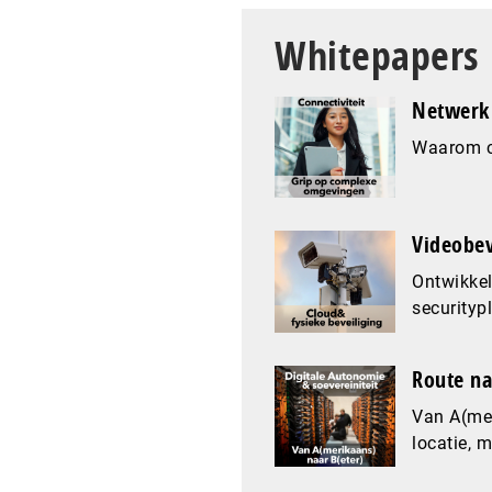
Whitepapers
Netwerk 
Waarom co
Videobev
Ontwikkel
securityp
Route na
Van A(mer
locatie, 