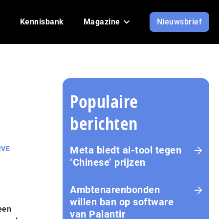
Kennisbank
Magazine
Nieuwsbrief
Populaire
berichten
Meta biedt ai-tool tegen
RVE
‘Chinese’ prijzen
Ambtenarenbonden
willen ban op software
een
van Palantir