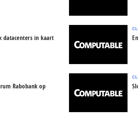
CL
 datacenters in kaart
En
CL
trum Rabobank op
Sl