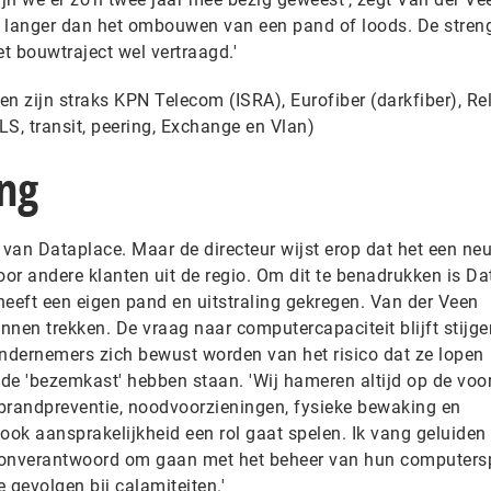
langer dan het ombouwen van een pand of loods. De streng
et bouwtraject wel vertraagd.'
n zijn straks KPN Telecom (ISRA), Eurofiber (darkfiber), Re
PLS, transit, peering, Exchange en Vlan)
ng
 van Dataplace. Maar de directeur wijst erop dat het een neu
oor andere klanten uit de regio. Om dit te benadrukken is D
 heeft een eigen pand en uitstraling gekregen. Van der Veen
nen trekken. De vraag naar computercapaciteit blijft stijge
ondernemers zich bewust worden van het risico dat ze lopen
de 'bezemkast' hebben staan. 'Wij hameren altijd op de voo
brandpreventie, noodvoorzieningen, fysieke bewaking en
t ook aansprakelijkheid een rol gaat spelen. Ik vang geluiden
 onverantwoord om gaan met het beheer van hun computers
e gevolgen bij calamiteiten.'