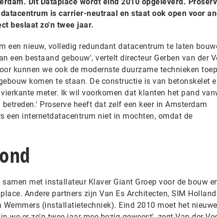
erdam. Dit Dataplace wordt eind 2010 opgeleverd. Proserv
t datacentrum is carrier-neutraal en staat ook open voor a
ct beslaat zo'n twee jaar.
m een nieuw, volledig redundant datacentrum te laten bouw
an een bestaand gebouw', vertelt directeur Gerben van der 
door kunnen we ook de modernste duurzame technieken toe
gebouw komen te staan. De constructie is van betonskelet e
r vierkante meter. Ik wil voorkomen dat klanten het pand va
betreden.' Proserve heeft dat zelf een keer in Amsterdam
een internetdatacentrum niet in mochten, omdat de
rond
samen met installateur Klaver Giant Groep voor de bouw e
place. Andere partners zijn Van Es Architecten, SIM Holland
 Wemmers (installatietechniek). Eind 2010 moet het nieuw
ijn we er zo'n twee jaar mee bezig geweest', zegt Van der Ve