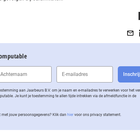
Computable
 toestemming aan Jaarbeurs B.V. om je naam en e-mailadres te verwerken voor het v
ble. Je kunt je toestemming te allen tijde intrekken via de af­meld­func­tie in de
 met jouw per­soons­ge­ge­vens? Klik dan
hier
voor ons privacy statement.