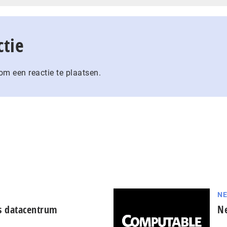
ctie
m een reactie te plaatsen.
N
ts datacentrum
Ne