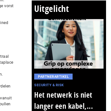
Uitgelicht
e vorst
lined
traal
ataplace
n.
PARTNERARTIKEL
SECURITY & RISK
rdelen
Het netwerk is niet
 vanuit
langer een kabel,...
pullen