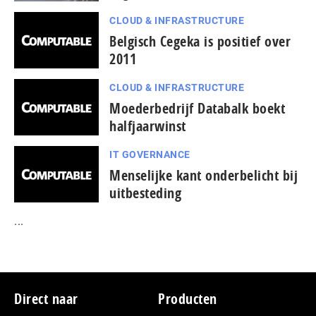
CLOUD & INFRASTRUCTURE
Belgisch Cegeka is positief over
2011
CLOUD & INFRASTRUCTURE
Moederbedrijf Databalk boekt
halfjaarwinst
IT GOVERNANCE
Menselijke kant onderbelicht bij
uitbesteding
...
Footer
Direct naar
Producten