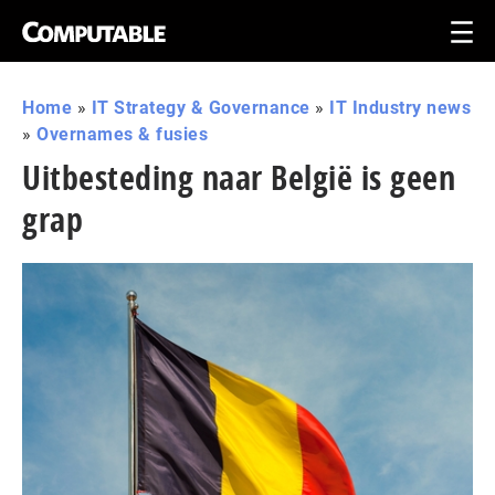
Home
»
IT Strategy & Governance
»
IT Industry news
»
Overnames & fusies
Uitbesteding naar België is geen
grap