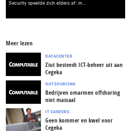
Security speelde zich elders af: in...
Meer persberichten
Meer lezen
DATACENTER
Ziut besteedt ICT-beheer uit aan
Cegeka
OUTSOURCING
Bedrijven omarmen offshoring
niet massaal
IT CAREERS
Geen kommer en kwel voor
Cegeka