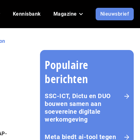
Kennisbank
Magazine
Nieuwsbrief
ion
Populaire
berichten
SSC-ICT, Dictu en DUO
bouwen samen aan
soevereine digitale
werkomgeving
AP-
Meta biedt ai-tool tegen