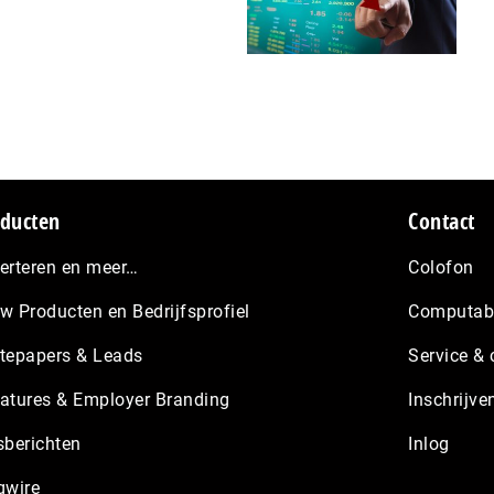
ducten
Contact
erteren en meer…
Colofon
w Producten en Bedrijfsprofiel
Computabl
tepapers & Leads
Service & 
atures & Employer Branding
Inschrijve
sberichten
Inlog
gwire