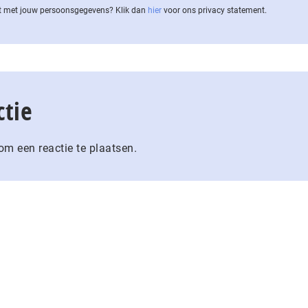
 met jouw per­soons­ge­ge­vens? Klik dan
hier
voor ons privacy statement.
ctie
m een reactie te plaatsen.