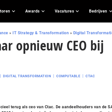
toren
Awards
Vacatures
Bedrijven
ance
»
IT Strategy & Transformation
»
Digital Transformat
aar opnieuw CEO bij
DIGITAL TRANSFORMATION
COMPUTABLE
CTAC
icieel terug als ceo van Ctac. De aandeelhouders van de S