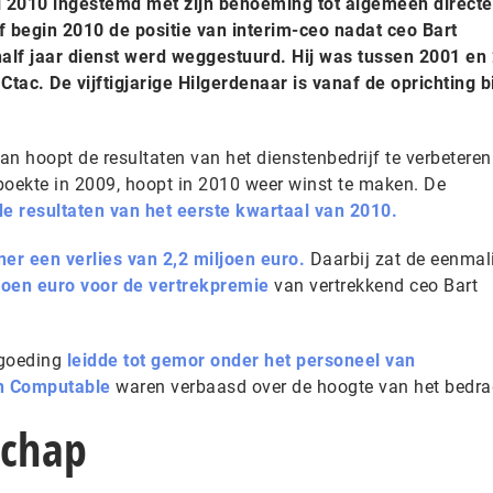
 2010 ingestemd met zijn benoeming tot algemeen directe
 begin 2010 de positie van interim-ceo nadat ceo Bart
lf jaar dienst werd weggestuurd. Hij was tussen 2001 en
Ctac. De vijftigjarige Hilgerdenaar is vanaf de oprichting b
 hoopt de resultaten van het dienstenbedrijf te verbeteren.
 boekte in 2009, hoopt in 2010 weer winst te maken. De
de resultaten van het eerste kwartaal van 2010.
er een verlies van 2,2 miljoen euro.
Daarbij zat de eenmal
joen euro voor de vertrekpremie
van vertrekkend ceo Bart
rgoeding
leidde tot gemor onder het personeel van
n Computable
waren verbaasd over de hoogte van het bedra
chap