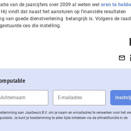
tatie van de jaarcijfers over 2009 al weten wel
oren te hebb
Hij vindt dat naast het aansturen op financiële resultaten
g van goede dienstverlening belangrijk is. Volgens de raad
stuurde ceo die instelling.
Computable
 toestemming aan Jaarbeurs B.V. om je naam en e-mailadres te verwerken voor het v
ble. Je kunt je toestemming te allen tijde intrekken via de af­meld­func­tie in de