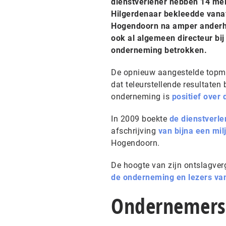
dienstverlener hebben 14 mei
Hilgerdenaar bekleedde vanaf
Hogendoorn na amper anderha
ook al algemeen directeur bij 
onderneming betrokken.
De opnieuw aangestelde topman
dat teleurstellende resultaten
onderneming is
positief over 
In 2009 boekte
de dienstverlen
afschrijving
van bijna een mil
Hogendoorn.
De hoogte van zijn ontslagve
de onderneming en lezers va
Ondernemers