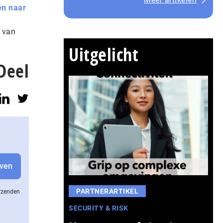
en naar
 van
Uitgelicht
Deel
PARTNERARTIKEL
erzenden
SECURITY & RISK