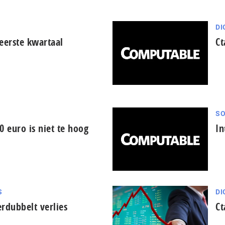
DI
eerste kwartaal
Ct
SO
0 euro is niet te hoog
In
S
DI
rdubbelt verlies
Ct