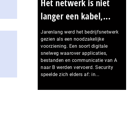
Het netwerk is niet
langer een kabel,...
Jarenlang werd het bedrijfsnetwerk
gezien als een noodzakelijke
voorziening. Een soort digitale
snelweg waarover applicaties,
bestanden en communicatie van A
naar B werden vervoerd. Security
speelde zich elders af: in...
Meer persberichten