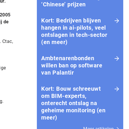
ur.
‘Chinese’ prijzen
 2005
Kort: Bedrijven blijven
ij de
hangen in ai-pilots, veel
ontslagen in tech-sector
 Ctac,
(en meer)
Ambtenarenbonden
willen ban op software
ige
van Palantir
Kort: Bouw schreeuwt
om BIM-experts,
g.
onterecht ontslag na
geheime monitoring (en
meer)
Meer artikelen