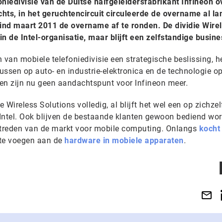
oniedivisie van de Duitse halfgeleidersfabrikant Infineon o
ts, in het geruchtencircuit circuleerde de overname al la
ind maart 2011 de overname af te ronden. De dividie Wire
n de Intel-organisatie, maar blijft een zelfstandige busine
 van mobiele telefoniedivisie een strategische beslissing, h
cussen op auto- en industrie-elektronica en de technologie o
en zijn nu geen aandachtspunt voor Infineon meer.
ie Wireless Solutions volledig, al blijft het wel een op zichzel
Intel. Ook blijven de bestaande klanten gewoon bediend wo
 betreden van de markt voor mobile computing. Onlangs
kocht
 te voegen aan de
hardware in mobiele apparaten
.