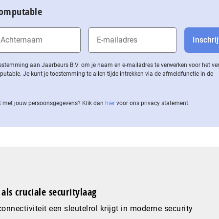
Computable
 toestemming aan Jaarbeurs B.V. om je naam en e-mailadres te verwerken voor het v
ble. Je kunt je toestemming te allen tijde intrekken via de af­meld­func­tie in de
 met jouw per­soons­ge­ge­vens? Klik dan
hier
voor ons privacy statement.
als cruciale securitylaag
nnectiviteit een sleutelrol krijgt in moderne security