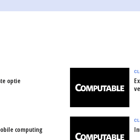
CL
te optie
Ex
ve
CL
mobile computing
In