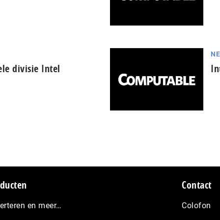
N
e divisie Intel
In
ducten
Contact
erteren en meer…
Colofon