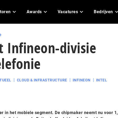
toren
Awards
Vacatures
Bedrijven
e
t Infineon-divisie
lefonie
TUEEL
CLOUD & INFRASTRUCTURE
INFINEON
INTEL
rker in het mobiele segment. De chipmaker neemt nu voor 1