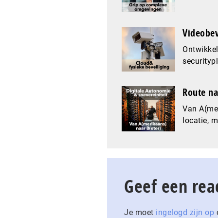
Videobev
Ontwikkel
securityp
Route na
Van A(mer
locatie, 
Geef een rea
Je moet
ingelogd zijn op
o