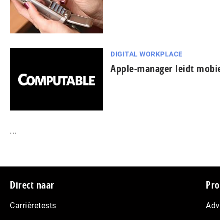
DIGITAL WORKPLACE
Apple-manager leidt mobiel
...
Footer
Direct naar
Pro
Carrièretests
Adv