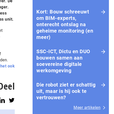
ver. De
nger.
Kort: Bouw schreeuwt
less
om BIM-experts,
ss unit.
onterecht ontslag na
geheime monitoring (en
et
p
meer)
SSC-ICT, Dictu en DUO
f
bouwen samen aan
rden.
soevereine digitale
 het ook
werkomgeving
Deel
Die robot ziet er schattig
uit, maar is hij ook te
vertrouwen?
Meer artikelen