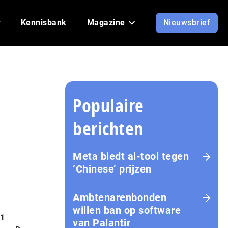
Kennisbank
Magazine
Nieuwsbrief
Populaire
berichten
Meta biedt ai-tool tegen
‘Chinese’ prijzen
Ambtenarenbonden
willen ban op software
,1
van Palantir