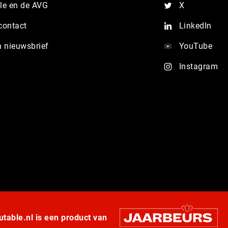
e en de AVG
X
contact
LinkedIn
n nieuwsbrief
YouTube
Instagram
table.nl is een product van