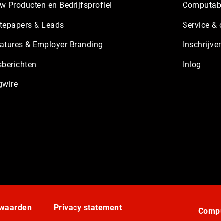
w Producten en Bedrijfsprofiel
Computabl
tepapers & Leads
Service & 
atures & Employer Branding
Inschrijve
sberichten
Inlog
gwire
rwaarden
Privacy statement
Compu