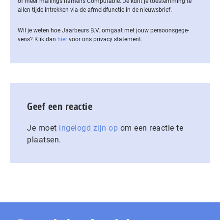
of meer mailings namens Computable. Je kunt je toestemming te
allen tijde intrekken via de af­meld­func­tie in de nieuwsbrief.
Wil je weten hoe Jaarbeurs B.V. omgaat met jouw per­soons­ge­ge­
vens? Klik dan
hier
voor ons privacy statement.
Geef een reactie
Je moet
ingelogd zijn op
om een reactie te
plaatsen.