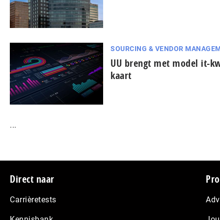
SOURCING & VENDOR MANAGE
UU brengt met model it-k
kaart
...
Footer
Direct naar
Pro
Carrièretests
Adv
Kennisbank
Jou