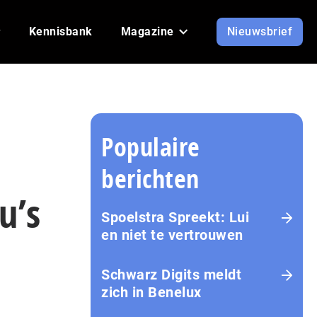
Kennisbank
Magazine
Nieuwsbrief
Populaire
berichten
u’s
Spoelstra Spreekt: Lui
en niet te vertrouwen
Schwarz Digits meldt
zich in Benelux