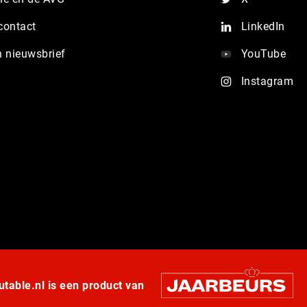
contact
LinkedIn
n nieuwsbrief
YouTube
Instagram
table.nl is een product van