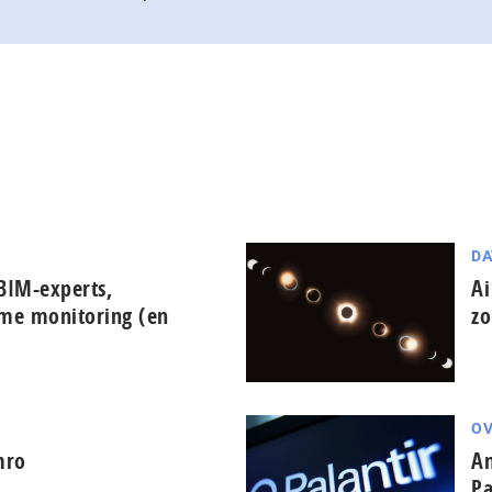
DA
BIM-experts,
Ai
ime monitoring (en
zo
OV
mro
Am
Pa