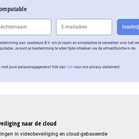
Computable
 toestemming aan Jaarbeurs B.V. om je naam en e-mailadres te verwerken voor het v
ble. Je kunt je toestemming te allen tijde intrekken via de af­meld­func­tie in de
 met jouw per­soons­ge­ge­vens? Klik dan
hier
voor ons privacy statement.
eiliging naar de cloud
ingen in videobeveiliging en cloud-gebaseerde