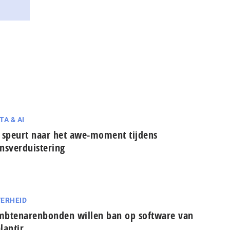
TA & AI
 speurt naar het awe-moment tijdens
nsverduistering
ERHEID
btenarenbonden willen ban op software van
lantir