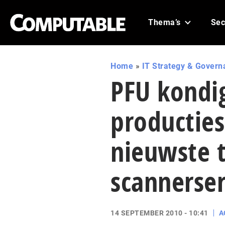
Thema’s
Sec
Home
»
IT Strategy & Govern
PFU kondig
producties
nieuwste t
scannerser
14 SEPTEMBER 2010 - 10:41
A