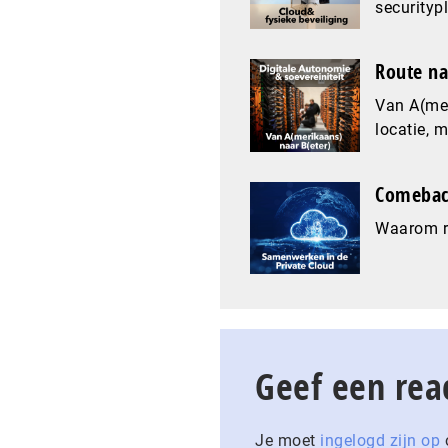
securityp
Route na
Van A(mer
locatie, 
Comeback
Waarom re
Geef een rea
Je moet
ingelogd zijn op
o