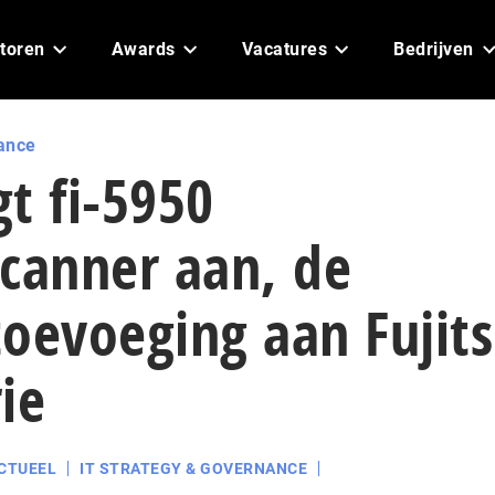
toren
Awards
Vacatures
Bedrijven
ance
t fi-5950
canner aan, de
oevoeging aan Fujits
ie
CTUEEL
IT STRATEGY & GOVERNANCE