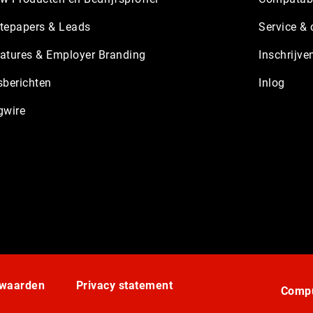
tepapers & Leads
Service & 
atures & Employer Branding
Inschrijve
sberichten
Inlog
gwire
rwaarden
Privacy statement
Compu