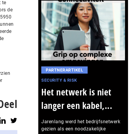
 te
ors de
i-5950
kunnen
ceerde
de
PARTNERARTIKEL
rzien
r
SECURITY & RISK
Het netwerk is niet
Deel
langer een kabel,...
Jarenlang werd het bedrijfsnetwerk
gezien als een noodzakelijke