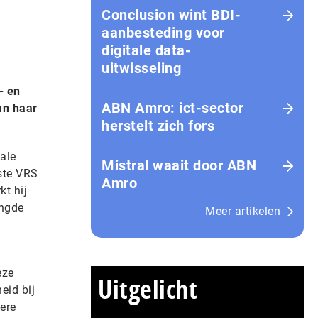
Conclusion wint BDI-
aanbesteding voor
digitale data-
uitwisseling
- en
ABN Amro: ict-sector
an haar
herstelt zich fors
ale
Mistral waait door ABN
ste VRS
Amro
t hij
engde
Meer artikelen
eze
Uitgelicht
eid bij
ere