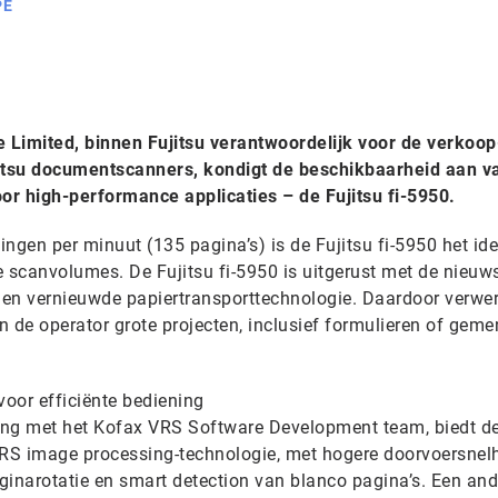
PE
 Limited, binnen Fujitsu verantwoordelijk voor de verkoop
jitsu documentscanners, kondigt de beschikbaarheid aan v
or high-performance applicaties – de Fujitsu fi-5950.
ngen per minuut (135 pagina’s) is de Fujitsu fi-5950 het ide
e scanvolumes. De Fujitsu fi-5950 is uitgerust met de nieuw
en vernieuwde papiertransporttechnologie. Daardoor verwerk
de operator grote projecten, inclusief formulieren of gem
 voor efficiënte bediening
ng met het Kofax VRS Software Development team, biedt d
RS image processing-technologie, met hogere doorvoersnelh
aginarotatie en smart detection van blanco pagina’s. Een and