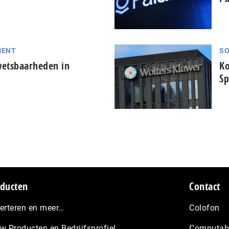
MENT
SO
wetsbaarheden in
Ko
Sp
ducten
Contact
erteren en meer…
Colofon
w Producten en Bedrijfsprofiel
Computabl