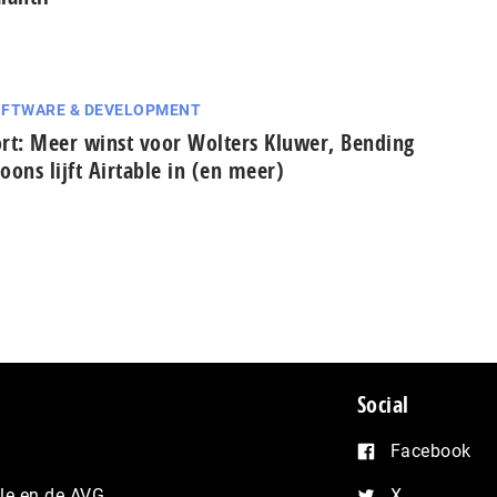
FTWARE & DEVELOPMENT
rt: Meer winst voor Wolters Kluwer, Bending
oons lijft Airtable in (en meer)
Social
Facebook
e en de AVG
X