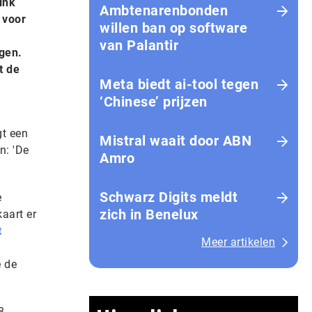
ink
Ambtenarenbonden
 voor
willen ban op software
van Palantir
gen.
t de
Meta biedt ai-tool tegen
‘Chinese’ prijzen
gt een
Mistral waait door ABN
n: 'De
Amro
Schwarz Digits meldt
e
zich in Benelux
aart er
t
Meer artikelen
e de
8