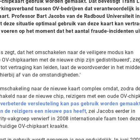
V-chipkaart gebruik worden gemaakt. Dat bevestigt Trans L
ingsverband tussen OV-bedrijven dat verantwoordelijk is
art. Professor Bart Jacobs van de Radboud Universiteit in
 deze situatie optimaal gebruik van deze kaart kan vertra
te voeren op het moment dat het aantal fraude-incidenten ui
obs zegt, dat het omschakelen naar de veiligere modus kan
 OV-chipkaarten met de nieuwe chip zijn gedistribueerd', ze
ot vertraging kan leiden, laat de woordvoerder in het midde
 hierbij af van de omstandigheden.'
omschakeling naar de nieuwe kaart complex omdat, zodra d
akeld naar de nieuwe chip, reizigers met een oude OV-chipk
 verbeterde versleuteling kan pas gebruik worden gemaak
n de reizigers een nieuwe pas heeft
, zei Jacobs eerder in
rity-vakgroep verwierf in 2008 internationale faam toen dez
huidige OV-chipkaart kraakte.
t in gebruik wordt genomen is nog onduidelijk. In juni 200