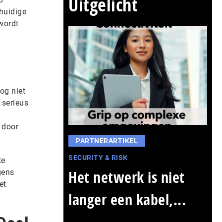
Uitgelicht
huidige
wordt
og niet
 serieus
 door
PARTNERARTIKEL
SECURITY & RISK
te
Het netwerk is niet
gens
et
langer een kabel,...