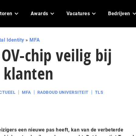
toren
Awards
Vacatures
Bedrijven
tal Identity
»
MFA
OV-chip veilig bij
 klanten
CTUEEL
MFA
RADBOUD UNIVERSITEIT
TLS
eizigers een nieuwe pas heeft, kan van de verbeterde