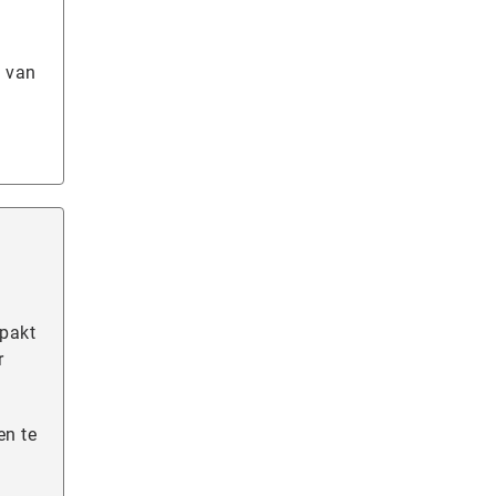
s van
epakt
r
en te