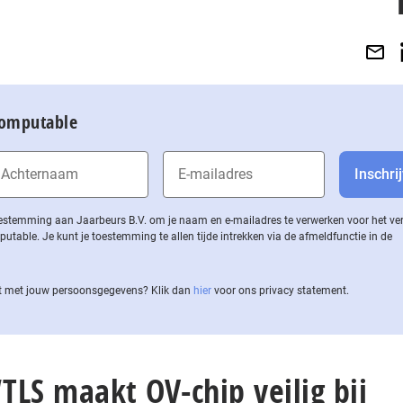
Computable
 toestemming aan Jaarbeurs B.V. om je naam en e-mailadres te verwerken voor het v
ble. Je kunt je toestemming te allen tijde intrekken via de af­meld­func­tie in de
 met jouw per­soons­ge­ge­vens? Klik dan
hier
voor ons privacy statement.
“TLS maakt OV-chip veilig bij