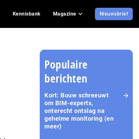
Kennisbank
Magazine
Nieuwsbrief
Populaire
berichten
Kort: Bouw schreeuwt
om BIM-experts,
onterecht ontslag na
geheime monitoring (en
meer)