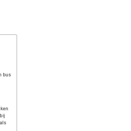
n bus
cken
bij
als