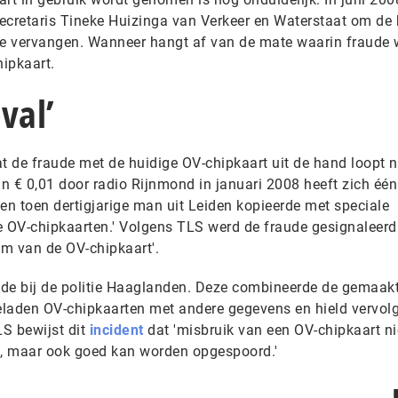
ecretaris Tineke Huizinga van Verkeer en Waterstaat om de 
te vervangen. Wanneer hangt af van de mate waarin fraude 
ipkaart.
val’
 de fraude met de huidige OV-chipkaart uit de hand loopt n
n € 0,01 door radio Rijnmond in januari 2008 heeft zich één
en toen dertigjarige man uit Leiden kopieerde met speciale
 OV-chipkaarten.' Volgens TLS werd de fraude gesignaleerd
em van de OV-chipkaart'.
ude bij de politie Haaglanden. Deze combineerde de gemaak
geladen OV-chipkaarten met andere gegevens en hield vervol
S bewijst dit
incident
dat 'misbruik van een OV-chipkaart ni
t, maar ook goed kan worden opgespoord.'