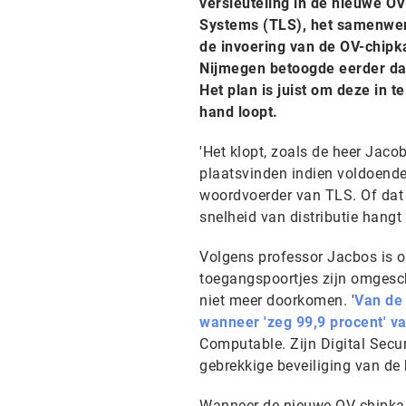
versleuteling in de nieuwe O
Systems (TLS), het samenwerk
de invoering van de OV-chipka
Nijmegen betoogde eerder dat
Het plan is juist om deze in 
hand loopt.
'Het klopt, zoals de heer Jac
plaatsvinden indien voldoende
woordvoerder van TLS. Of dat t
snelheid van distributie hangt
Volgens professor Jacbos is 
toegangspoortjes zijn omgesch
niet meer doorkomen. '
Van de
wanneer 'zeg 99,9 procent' va
Computable. Zijn Digital Secu
gebrekkige beveiliging van de 
Wanneer de nieuwe OV-chipkaar