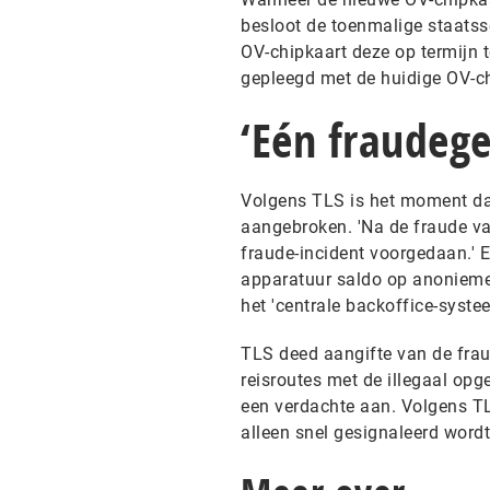
besloot de toenmalige staatss
OV-chipkaart deze op termijn 
gepleegd met de huidige OV-ch
‘Eén fraudege
Volgens TLS is het moment dat
aangebroken. 'Na de fraude va
fraude-incident voorgedaan.' E
apparatuur saldo op anonieme
het 'centrale backoffice-syste
TLS deed aangifte van de fra
reisroutes met de illegaal op
een verdachte aan. Volgens TL
alleen snel gesignaleerd word