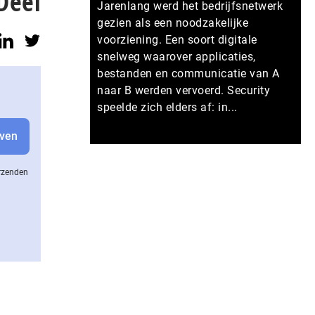
Deel
Jarenlang werd het bedrijfsnetwerk
gezien als een noodzakelijke
voorziening. Een soort digitale
snelweg waarover applicaties,
bestanden en communicatie van A
naar B werden vervoerd. Security
speelde zich elders af: in...
Meer persberichten
erzenden