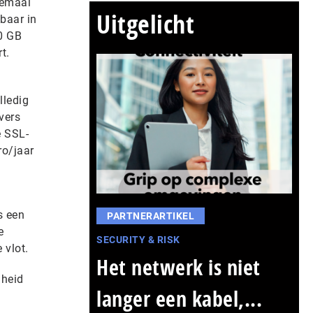
lemaal
Uitgelicht
baar in
30 GB
t.
lledig
vers
e SSL-
ro/jaar
s een
PARTNERARTIKEL
e
SECURITY & RISK
 vlot.
Het netwerk is niet
lheid
langer een kabel,...