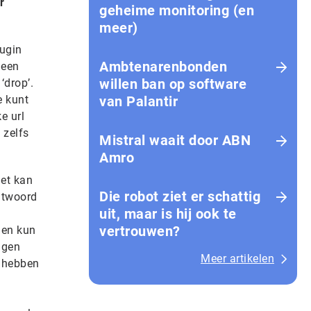
r
geheime monitoring (en
meer)
lugin
Ambtenarenbonden
 een
willen ban op software
‘drop’.
e kunt
van Palantir
e url
 zelfs
Mistral waait door ABN
Amro
het kan
Die robot ziet er schattig
htwoord
uit, maar is hij ook te
vertrouwen?
nen kun
igen
Meer artikelen
e hebben