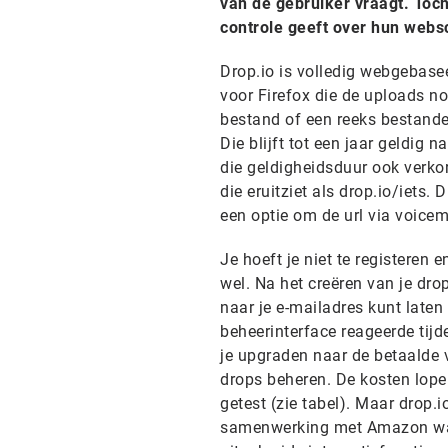
van de gebruiker vraagt. Toch
controle geeft over hun websc
Drop.io is volledig webgebaseer
voor Firefox die de uploads nog
bestand of een reeks bestanden
Die blijft tot een jaar geldig 
die geldigheidsduur ook verkor
die eruitziet als drop.io/iets. 
een optie om de url via voicema
Je hoeft je niet te registeren 
wel. Na het creëren van je dr
naar je e-mailadres kunt late
beheerinterface reageerde tijd
je upgraden naar de betaalde 
drops beheren. De kosten lope
getest (zie tabel). Maar drop.i
samenwerking met Amazon waa