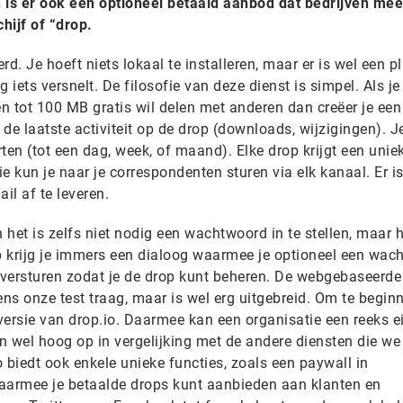
 is er ook een optioneel betaald aanbod dat bedrijven mee
hijf of “drop.
d. Je hoeft niets lokaal te installeren, maar er is wel een p
 iets versnelt. De filosofie van deze dienst is simpel. Als je
 tot 100 MB gratis wil delen met anderen dan creëer je een 
na de laatste activiteit op de drop (downloads, wijzigingen). J
ten (tot een dag, week, of maand). Elke drop krijgt een uniek
Die kun je naar je correspondenten sturen via elk kanaal. Er is
il af te leveren.
en het is zelfs niet nodig een wachtwoord in te stellen, maar 
op krijg je immers een dialoog waarmee je optioneel een wac
n versturen zodat je de drop kunt beheren. De webgebaseerde
ens onze test traag, maar is wel erg uitgebreid. Om te begin
versie van drop.io. Daarmee kan een organisatie een reeks e
n wel hoog op in vergelijking met de andere diensten die w
o biedt ook enkele unieke functies, zoals een paywall in
rmee je betaalde drops kunt aanbieden aan klanten en