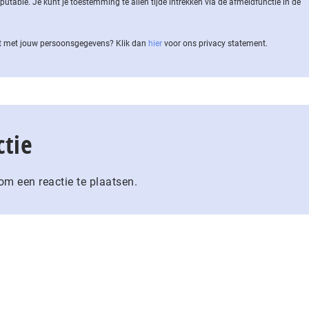
ble. Je kunt je toestemming te allen tijde intrekken via de af­meld­func­tie in de
 met jouw per­soons­ge­ge­vens? Klik dan
hier
voor ons privacy statement.
ctie
m een reactie te plaatsen.