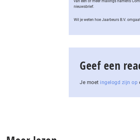
van een of meer mailings namens Computa
nieuwsbrief.
Wil je weten hoe Jaarbeurs B.V. omgaat
Geef een rea
Je moet
ingelogd zijn op
o