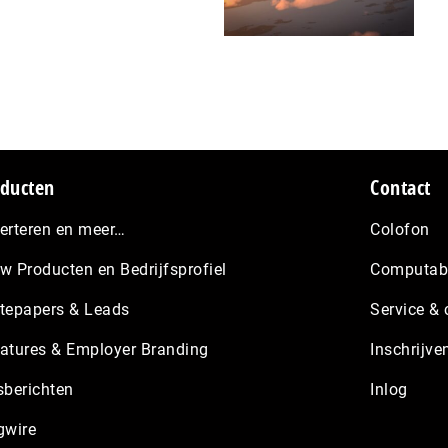
ducten
Contact
erteren en meer…
Colofon
w Producten en Bedrijfsprofiel
Computabl
tepapers & Leads
Service & 
atures & Employer Branding
Inschrijve
sberichten
Inlog
gwire