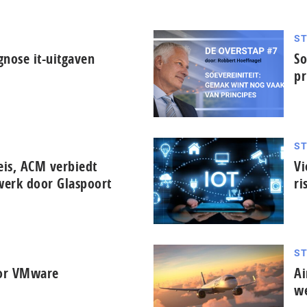
S
gnose it-uitgaven
So
pr
S
eis, ACM verbiedt
Vi
werk door Glaspoort
ri
S
oor VMware
Ai
we