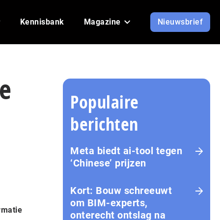
Kennisbank
Magazine
Nieuwsbrief
de
Populaire
berichten
Meta biedt ai-tool tegen
‘Chinese’ prijzen
Kort: Bouw schreeuwt
om BIM-experts,
rmatie
onterecht ontslag na