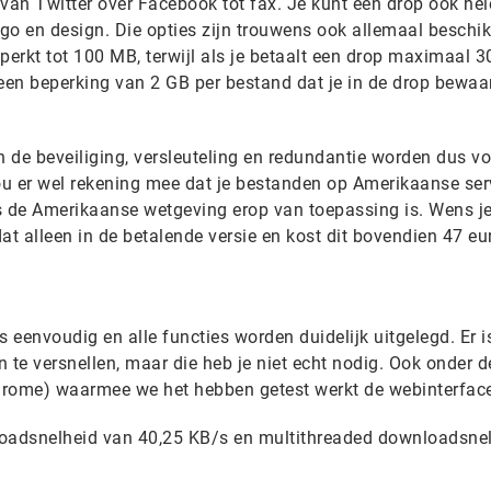
, van Twitter over Facebook tot fax. Je kunt een drop ook he
ogo en design. Die opties zijn trouwens ook allemaal beschik
beperkt tot 100 MB, terwijl als je betaalt een drop maximaal 
een beperking van 2 GB per bestand dat je in de drop bewaar
 de beveiliging, versleuteling en redundantie worden dus vo
 er wel rekening mee dat je bestanden op Amerikaanse ser
 de Amerikaanse wetgeving erop van toepassing is. Wens j
at alleen in de betalende versie en kost dit bovendien 47 eu
s eenvoudig en alle functies worden duidelijk uitgelegd. Er i
 te versnellen, maar die heb je niet echt nodig. Ook onder d
Chrome) waarmee we het hebben getest werkt de webinterface
oadsnelheid van 40,25 KB/s en multithreaded downloadsne