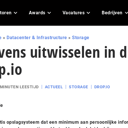
toren
Awards
Vacatures
Bedrijven
e
»
Datacenter & Infrastructure
»
Storage
vens uitwisselen in 
p.io
 MINUTEN LEESTIJD
ACTUEEL
STORAGE
DROP.IO
le
ratis opslagsysteem dat een minimum aan persoonlijke info