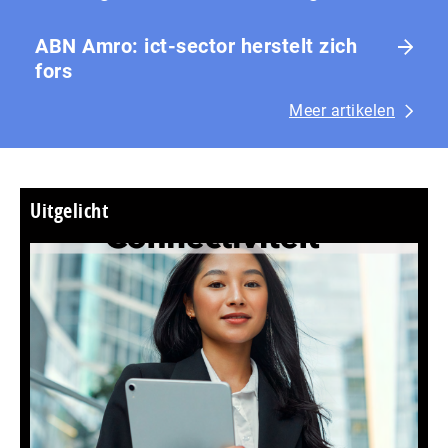
ABN Amro: ict-sector herstelt zich
fors
Meer artikelen
Uitgelicht