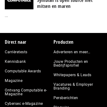
Symbian is open source met
mitsen en maren
...
Footer
Direct naar
Producten
Carrièretests
Adverteren en meer…
Kennisbank
Jouw Producten en
Bedrijfsprofiel
Computable Awards
Whitepapers & Leads
Magazine
Vacatures & Employer
Branding
Ontvang Computable e-
Magazine
Persberichten
Cybersec e-Magazine