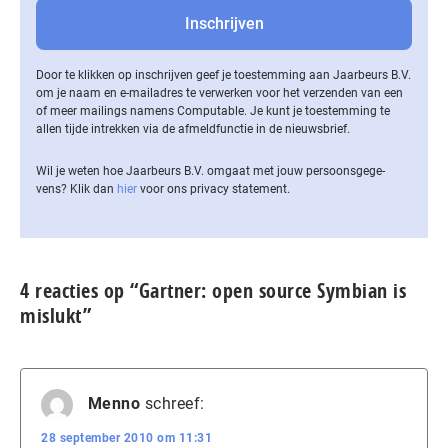
Door te klikken op inschrijven geef je toestemming aan Jaarbeurs B.V.
om je naam en e-mailadres te verwerken voor het verzenden van een
of meer mailings namens Computable. Je kunt je toestemming te
allen tijde intrekken via de af­meld­func­tie in de nieuwsbrief.
Wil je weten hoe Jaarbeurs B.V. omgaat met jouw per­soons­ge­ge­
vens? Klik dan
hier
voor ons privacy statement.
4 reacties op “Gartner: open source Symbian is
mislukt”
Menno
schreef:
28 september 2010 om 11:31